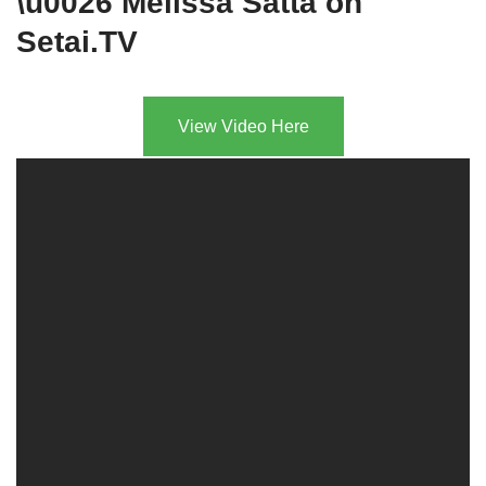
\u0026 Melissa Satta on
Setai.TV
View Video Here