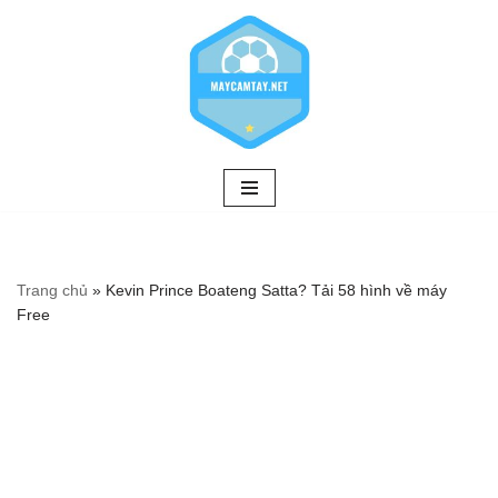
Chuyển
tới
nội
dung
Trang chủ
»
Kevin Prince Boateng Satta? Tải 58 hình về máy
Free