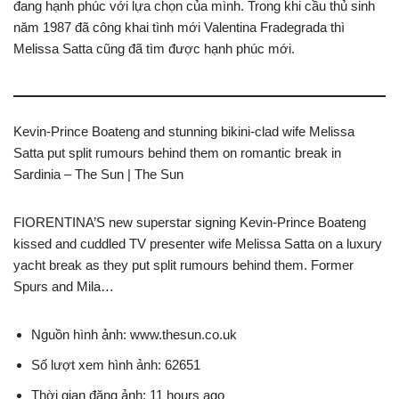
đang hạnh phúc với lựa chọn của mình. Trong khi cầu thủ sinh
năm 1987 đã công khai tình mới Valentina Fradegrada thì
Melissa Satta cũng đã tìm được hạnh phúc mới.
Kevin-Prince Boateng and stunning bikini-clad wife Melissa
Satta put split rumours behind them on romantic break in
Sardinia – The Sun | The Sun
FIORENTINA’S new superstar signing Kevin-Prince Boateng
kissed and cuddled TV presenter wife Melissa Satta on a luxury
yacht break as they put split rumours behind them. Former
Spurs and Mila…
Nguồn hình ảnh: www.thesun.co.uk
Số lượt xem hình ảnh: 62651
Thời gian đăng ảnh: 11 hours ago