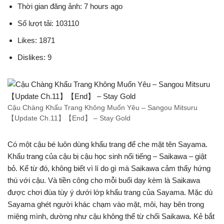
Thời gian đăng ảnh: 7 hours ago
Số lượt tải: 103110
Likes: 1871
Dislikes: 9
Cậu Chàng Khẩu Trang Không Muốn Yêu – Sangou Mitsuru
【Update Ch.11】【End】 – Stay Gold
Có một cậu bé luôn dùng khẩu trang để che mặt tên Sayama.
Khẩu trang của cậu bị cậu học sinh nổi tiếng – Saikawa – giật
bỏ. Kể từ đó, không biết vì lí do gì mà Saikawa cảm thấy hứng
thú với cậu. Và tiền công cho mỗi buổi dạy kèm là Saikawa
được chơi đùa tùy ý dưới lớp khẩu trang của Sayama. Mặc dù
Sayama ghét người khác chạm vào mặt, môi, hay bên trong
miệng mình, dường như cậu không thể từ chối Saikawa. Kẻ bắt