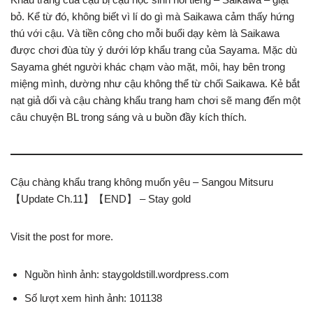
bỏ. Kể từ đó, không biết vì lí do gì mà Saikawa cảm thấy hứng
thú với cậu. Và tiền công cho mỗi buổi dạy kèm là Saikawa
được chơi đùa tùy ý dưới lớp khẩu trang của Sayama. Mặc dù
Sayama ghét người khác chạm vào mặt, môi, hay bên trong
miệng mình, dường như cậu không thể từ chối Saikawa. Kẻ bắt
nạt giả dối và cậu chàng khẩu trang ham chơi sẽ mang đến một
câu chuyện BL trong sáng và u buồn đầy kích thích.
Cậu chàng khẩu trang không muốn yêu – Sangou Mitsuru
【Update Ch.11】【END】 – Stay gold
Visit the post for more.
Nguồn hình ảnh: staygoldstill.wordpress.com
Số lượt xem hình ảnh: 101138