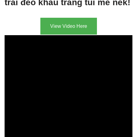
trai đeo khẩu trang tui mê nek!
View Video Here