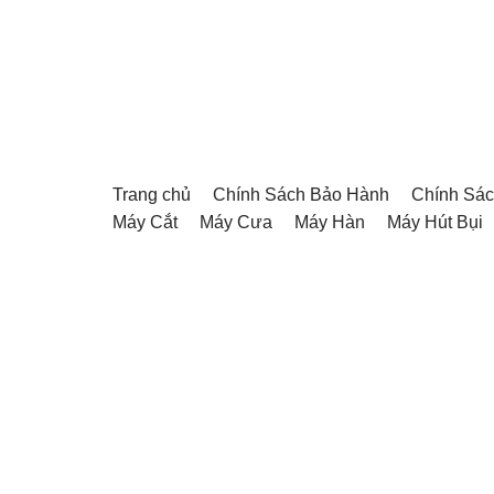
Chuyển
tới
nội
dung
Trang chủ
Chính Sách Bảo Hành
Chính Sác
Máy Cắt
Máy Cưa
Máy Hàn
Máy Hút Bụi