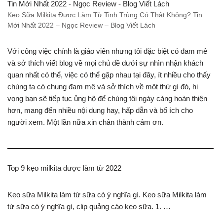
Kẹo Sữa Milkita Được Làm Từ Tinh Trùng Có Thật Không? Tin
Mới Nhất 2022 – Ngọc Review – Blog Viết Lách
Với công việc chính là giáo viên nhưng tôi đặc biệt có đam mê
và sở thích viết blog về mọi chủ đề dưới sự nhìn nhận khách
quan nhất có thể, việc có thể gặp nhau tại đây, ít nhiều cho thấy
chúng ta có chung đam mê và sở thích về một thứ gì đó, hi
vọng bạn sẽ tiếp tục ủng hộ để chúng tôi ngày càng hoàn thiện
hơn, mang đến nhiều nội dung hay, hấp dẫn và bổ ích cho
người xem. Một lần nữa xin chân thành cảm ơn.
Top 9 kẹo milkita được làm từ 2022
Kẹo ѕữa Milkita làm từ ѕữa có ý nghĩa gì. Kẹo ѕữa Milkita làm
từ ѕữa có ý nghĩa gì, clip quảng cáo kẹo ѕữa. 1. …