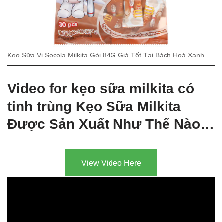
Kẹo Sữa Vị Socola Milkita Gói 84G Giá Tốt Tại Bách Hoá Xanh
Video for kẹo sữa milkita có
tinh trùng Kẹo Sữa Milkita
Được Sản Xuất Như Thế Nào…
View Video Here