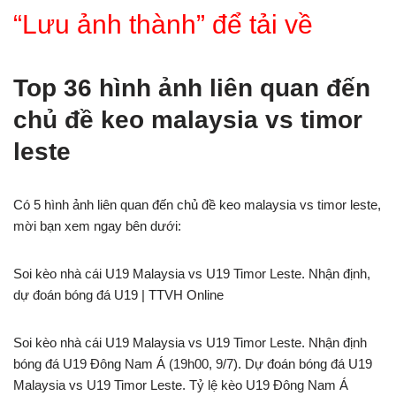
“Lưu ảnh thành” để tải về
Top 36 hình ảnh liên quan đến
chủ đề keo malaysia vs timor
leste
Có 5 hình ảnh liên quan đến chủ đề keo malaysia vs timor leste,
mời bạn xem ngay bên dưới:
Soi kèo nhà cái U19 Malaysia vs U19 Timor Leste. Nhận định,
dự đoán bóng đá U19 | TTVH Online
Soi kèo nhà cái U19 Malaysia vs U19 Timor Leste. Nhận định
bóng đá U19 Đông Nam Á (19h00, 9/7). Dự đoán bóng đá U19
Malaysia vs U19 Timor Leste. Tỷ lệ kèo U19 Đông Nam Á