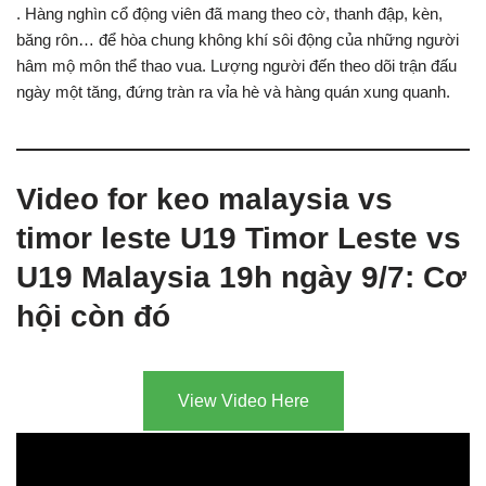
. Hàng nghìn cổ động viên đã mang theo cờ, thanh đập, kèn,
băng rôn… để hòa chung không khí sôi động của những người
hâm mộ môn thể thao vua. Lượng người đến theo dõi trận đấu
ngày một tăng, đứng tràn ra vỉa hè và hàng quán xung quanh.
Video for keo malaysia vs
timor leste U19 Timor Leste vs
U19 Malaysia 19h ngày 9/7: Cơ
hội còn đó
View Video Here