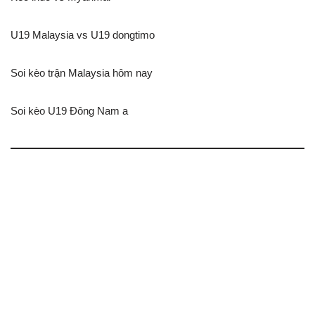
U19 Malaysia vs U19 dongtimo
Soi kèo trận Malaysia hôm nay
Soi kèo U19 Đông Nam a