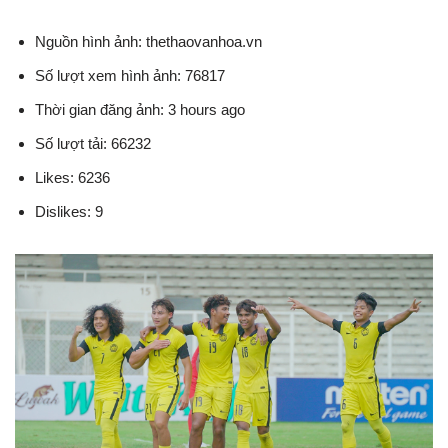
Nguồn hình ảnh: thethaovanhoa.vn
Số lượt xem hình ảnh: 76817
Thời gian đăng ảnh: 3 hours ago
Số lượt tải: 66232
Likes: 6236
Dislikes: 9