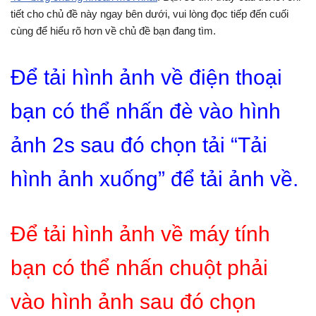
tiết cho chủ đề này ngay bên dưới, vui lòng đọc tiếp đến cuối
cùng để hiểu rõ hơn về chủ đề bạn đang tìm.
Để tải hình ảnh về điện thoại
bạn có thể nhấn đè vào hình
ảnh 2s sau đó chọn tải “Tải
hình ảnh xuống” để tải ảnh về.
Để tải hình ảnh về máy tính
bạn có thể nhấn chuột phải
vào hình ảnh sau đó chọn