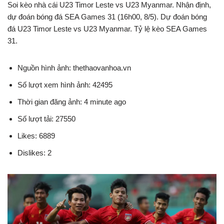
Soi kèo nhà cái U23 Timor Leste vs U23 Myanmar. Nhận định,
dự đoán bóng đá SEA Games 31 (16h00, 8/5). Dự đoán bóng
đá U23 Timor Leste vs U23 Myanmar. Tỷ lệ kèo SEA Games
31.
Nguồn hình ảnh: thethaovanhoa.vn
Số lượt xem hình ảnh: 42495
Thời gian đăng ảnh: 4 minute ago
Số lượt tải: 27550
Likes: 6889
Dislikes: 2