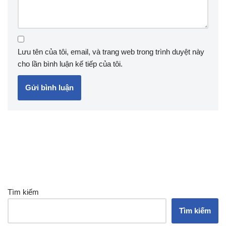
Lưu tên của tôi, email, và trang web trong trình duyệt này
cho lần bình luận kế tiếp của tôi.
Tìm kiếm
Tìm kiếm