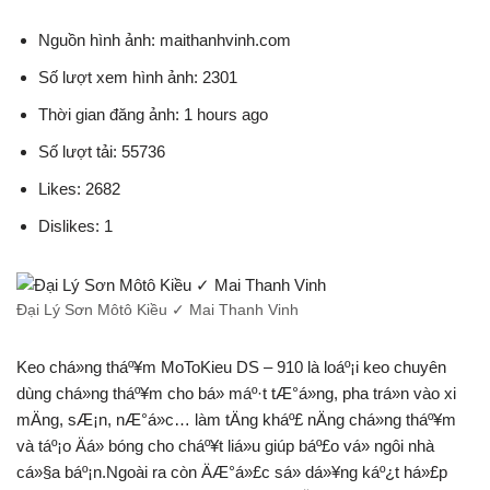
Nguồn hình ảnh: maithanhvinh.com
Số lượt xem hình ảnh: 2301
Thời gian đăng ảnh: 1 hours ago
Số lượt tải: 55736
Likes: 2682
Dislikes: 1
Đại Lý Sơn Môtô Kiều ✓ Mai Thanh Vinh
Keo chá»ng tháº¥m MoToKieu DS – 910 là loáº¡i keo chuyên
dùng chá»ng tháº¥m cho bá» máº·t tÆ°á»ng, pha trá»n vào xi
mÄng, sÆ¡n, nÆ°á»c… làm tÄng kháº£ nÄng chá»ng tháº¥m
và táº¡o Äá» bóng cho cháº¥t liá»u giúp báº£o vá» ngôi nhà
cá»§a báº¡n.Ngoài ra còn ÄÆ°á»£c sá»­ dá»¥ng káº¿t há»£p