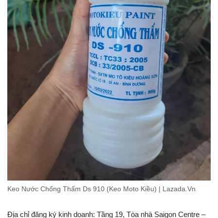
Keo Nước Chống Thấm Ds 910 (Keo Moto Kiều) | Lazada.Vn
Địa chỉ đăng ký kinh doanh: Tầng 19, Tòa nhà Saigon Centre –