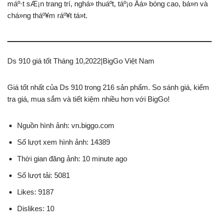
máº·t sÆ¡n trang trí, nghá» thuáº­t, táº¡o Äá» bóng cao, bá»n và
chá»ng tháº¥m ráº¥t tá»t.
Ds 910 giá tốt Tháng 10,2022|BigGo Việt Nam
Giá tốt nhất của Ds 910 trong 216 sản phẩm. So sánh giá, kiểm
tra giá, mua sắm và tiết kiệm nhiều hơn với BigGo!
Nguồn hình ảnh: vn.biggo.com
Số lượt xem hình ảnh: 14389
Thời gian đăng ảnh: 10 minute ago
Số lượt tải: 5081
Likes: 9187
Dislikes: 10