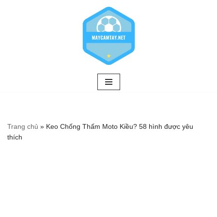
Chuyển
tới
nội
dung
Trang chủ
»
Keo Chống Thấm Moto Kiều? 58 hình được yêu
thích