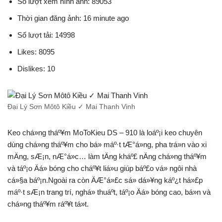
Số lượt xem hình ảnh: 89053
Thời gian đăng ảnh: 16 minute ago
Số lượt tải: 14998
Likes: 8095
Dislikes: 10
Đại Lý Sơn Môtô Kiều ✓ Mai Thanh Vinh
Keo chá»ng tháº¥m MoToKieu DS – 910 là loáº¡i keo chuyên
dùng chá»ng tháº¥m cho bá» máº·t tÆ°á»ng, pha trá»n vào xi
mÄng, sÆ¡n, nÆ°á»c… làm tÄng kháº£ nÄng chá»ng tháº¥m
và táº¡o Äá» bóng cho cháº¥t liá»u giúp báº£o vá» ngôi nhà
cá»§a báº¡n.Ngoài ra còn ÄÆ°á»£c sá»­ dá»¥ng káº¿t há»£p
máº·t sÆ¡n trang trí, nghá» thuáº­t, táº¡o Äá» bóng cao, bá»n và
chá»ng tháº¥m ráº¥t tá»t.