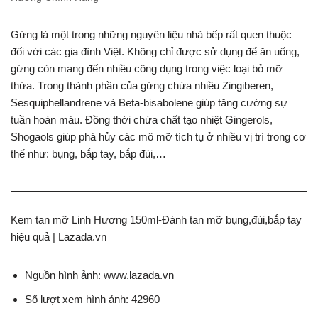
Gừng là một trong những nguyên liệu nhà bếp rất quen thuộc
đối với các gia đình Việt. Không chỉ được sử dụng để ăn uống,
gừng còn mang đến nhiều công dụng trong việc loại bỏ mỡ
thừa. Trong thành phần của gừng chứa nhiều Zingiberen,
Sesquiphellandrene và Beta-bisabolene giúp tăng cường sự
tuần hoàn máu. Đồng thời chứa chất tạo nhiệt Gingerols,
Shogaols giúp phá hủy các mô mỡ tích tụ ở nhiều vị trí trong cơ
thể như: bụng, bắp tay, bắp đùi,…
Kem tan mỡ Linh Hương 150ml-Đánh tan mỡ bụng,đùi,bắp tay
hiệu quả | Lazada.vn
Nguồn hình ảnh: www.lazada.vn
Số lượt xem hình ảnh: 42960