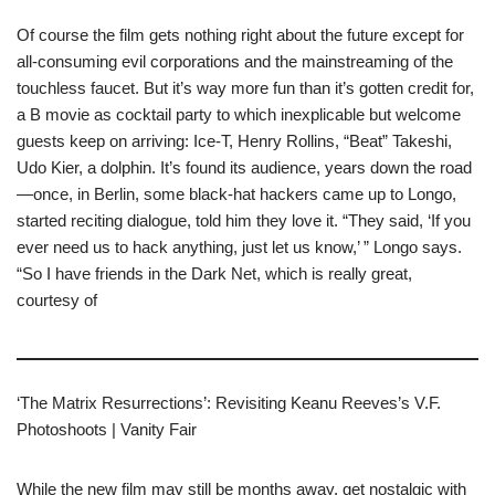
Of course the film gets nothing right about the future except for
all-consuming evil corporations and the mainstreaming of the
touchless faucet. But it’s way more fun than it’s gotten credit for,
a B movie as cocktail party to which inexplicable but welcome
guests keep on arriving: Ice-T, Henry Rollins, “Beat” Takeshi,
Udo Kier, a dolphin. It’s found its audience, years down the road
—once, in Berlin, some black-hat hackers came up to Longo,
started reciting dialogue, told him they love it. “They said, ‘If you
ever need us to hack anything, just let us know,’ ” Longo says.
“So I have friends in the Dark Net, which is really great,
courtesy of
‘The Matrix Resurrections’: Revisiting Keanu Reeves’s V.F.
Photoshoots | Vanity Fair
While the new film may still be months away, get nostalgic with