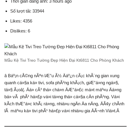
Thời gian đăng ảnh: 3 hours ago
Số lượt tải: 33944
Likes: 4356
Dislikes: 6
Mẫu Kệ Tivi Treo Tường Đẹp Hiện Đại Kt6811 Cho Phòng Khách
â Báº¡n cÅ©ng nÃªn lÆ°u Ã½ Äáº¿n cÃ¡c khÃ´ng gian xung
quanh cá»§a ká» tivi, sofa phÃ²ng khÃ¡ch, giÆ°á»ng ngá»§,
tá»§ Ã¡oâ¦. Äá» cÃ³ thá» chá»n ÄÆ°á»£c má»t máº«u Äá»ng
bá» vÃ phÃ¹ há»£p vá»i tá»ng thá» cá»§a cÄn phÃ²ng. Vá»i
kÃ­ch thÆ°á»c khÃ¡ rá»ng, nhiá»u ngÄn Äa nÄng, ÄÃ¢y chÃ­nh
lÃ máº«u ká» tivi phÃ¹ há»£p vá»i nhiá»u gia ÄÃ¬nh Viá»t.Â