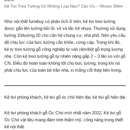
Kệ Tivi Treo Tường Có Những Loại Nào? Các Ưu – Nhược Điểm
Như nội thất furnibuy có phân tích ở trên, kệ tivi treo tường
được gắn lên tường bởi ốc vít và tắc kê nhựa. Thường sử dụng
tường 10/tường 20 cho căn hộ chung cư, nhà phố. Nên yêu cầu
độ chịu lực của bức tường cần khỏe, cứng cáp. Trong khi đó,
kệ tv treo tường gỗ công nghiệp từ ván răm/bột gỗ trọng lượng
nhẹ. Còn kệ treo tường gỗ tự nhiên nặng gấp 2 – 3 lần so với gỗ
CN. Điều đó hoàn toàn không tốt cho bức tường, trong khi nó
phải chịu lực của toàn bộ trần nhà, xi măng cốt thép bên trong.
Kệ tivi phòng khách, kệ tivi gỗ óc chó hiện đại, kệ tivi gỗ hiện đại
Kệ tivi phòng khách gỗ Óc Chó mới nhất năm 2022. Kệ tivi gỗ
Óc Chó vật liệu mang đậm tính thẩm mỹ, công năng trong thiết
kế nội thất.