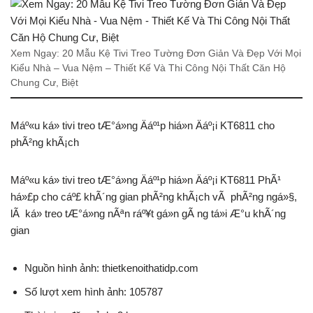
Xem Ngay: 20 Mẫu Kệ Tivi Treo Tường Đơn Giản Và Đẹp Với Mọi
Kiểu Nhà – Vua Nệm – Thiết Kế Và Thi Công Nội Thất Căn Hộ
Chung Cư, Biệt
Máº«u ká» tivi treo tÆ°á»ng Äáº¹p hiá»n Äáº¡i KT6811 cho
phÃ²ng khÃ¡ch
Máº«u ká» tivi treo tÆ°á»ng Äáº¹p hiá»n Äáº¡i KT6811 PhÃ¹
há»£p cho cáº£ khÃ´ng gian phÃ²ng khÃ¡ch vÃ phÃ²ng ngá»§,
lÃ ká» treo tÆ°á»ng nÃªn ráº¥t gá»n gÃ ng tá»i Æ°u khÃ´ng
gian
Nguồn hình ảnh: thietkenoithatidp.com
Số lượt xem hình ảnh: 105787