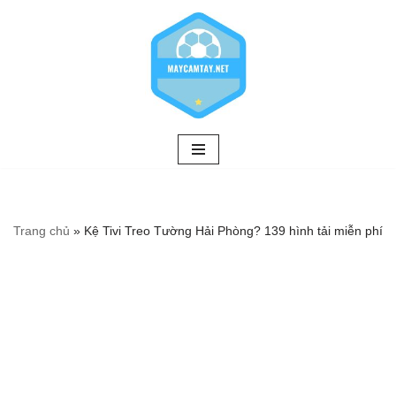
Chuyển
tới
nội
dung
Trang chủ
»
Kệ Tivi Treo Tường Hải Phòng? 139 hình tải miễn phí