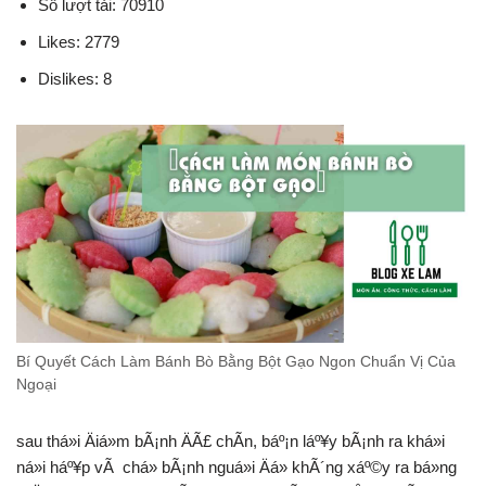
Số lượt tải: 70910
Likes: 2779
Dislikes: 8
Bí Quyết Cách Làm Bánh Bò Bằng Bột Gạo Ngon Chuẩn Vị Của
Ngoại
sau thá»i Äiá»m bÃ¡nh ÄÃ£ chÃ­n, báº¡n láº¥y bÃ¡nh ra khá»i
ná»i háº¥p vÃ chá» bÃ¡nh nguá»i Äá» khÃ´ng xáº©y ra bá»ng