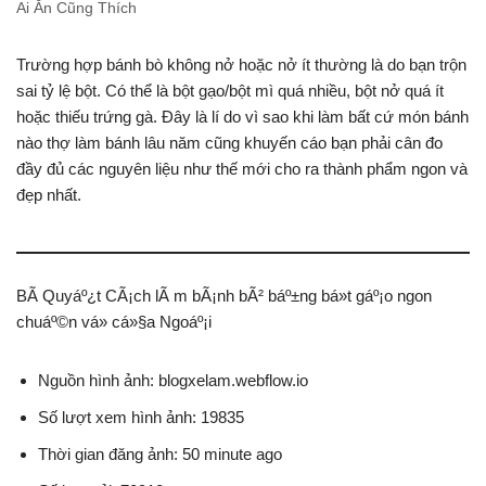
Ai Ăn Cũng Thích
Trường hợp bánh bò không nở hoặc nở ít thường là do bạn trộn
sai tỷ lệ bột. Có thể là bột gạo/bột mì quá nhiều, bột nở quá ít
hoặc thiếu trứng gà. Đây là lí do vì sao khi làm bất cứ món bánh
nào thợ làm bánh lâu năm cũng khuyến cáo bạn phải cân đo
đầy đủ các nguyên liệu như thế mới cho ra thành phẩm ngon và
đẹp nhất.
BÃ­ Quyáº¿t CÃ¡ch lÃ m bÃ¡nh bÃ² báº±ng bá»t gáº¡o ngon
chuáº©n vá» cá»§a Ngoáº¡i
Nguồn hình ảnh: blogxelam.webflow.io
Số lượt xem hình ảnh: 19835
Thời gian đăng ảnh: 50 minute ago