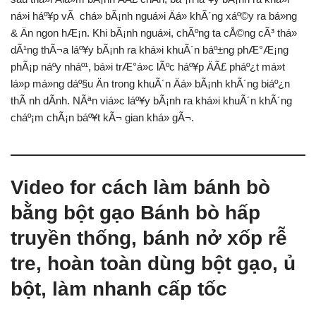
ná»i háº¥p vÃ chá» bÃ¡nh nguá»i Äá» khÃ´ng xáº©y ra bá»ng
& Än ngon hÆ¡n. Khi bÃ¡nh nguá»i, chÃºng ta cÅ©ng cÃ³ thá»
dÃ¹ng thÃ¬a láº¥y bÃ¡nh ra khá»i khuÃ´n báº±ng phÆ°Æ¡ng
phÃ¡p náº­y nháº¹, bá»i trÆ°á»c lÃºc háº¥p ÄÃ£ pháº¿t má»t
lá»p má»ng dáº§u Än trong khuÃ´n Äá» bÃ¡nh khÃ´ng biáº¿n
thÃ nh dÃ­nh. NÃªn viá»c láº¥y bÃ¡nh ra khá»i khuÃ´n khÃ´ng
cháº¡m chÃ¡n báº¥t kÃ¬ gian khá» gÃ¬.
Video for cách làm bánh bò
bằng bột gạo Bánh bò hấp
truyền thống, bánh nở xốp rễ
tre, hoàn toàn dùng bột gạo, ủ
bột, làm nhanh cấp tốc