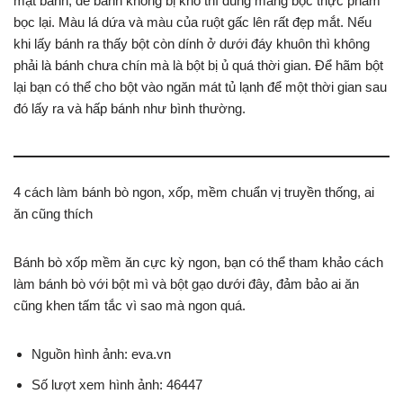
mặt bánh, để bánh không bị khô thì dùng màng bọc thực phẩm
bọc lại. Màu lá dứa và màu của ruột gấc lên rất đẹp mắt. Nếu
khi lấy bánh ra thấy bột còn dính ở dưới đáy khuôn thì không
phải là bánh chưa chín mà là bột bị ủ quá thời gian. Để hãm bột
lại bạn có thể cho bột vào ngăn mát tủ lạnh để một thời gian sau
đó lấy ra và hấp bánh như bình thường.
4 cách làm bánh bò ngon, xốp, mềm chuẩn vị truyền thống, ai
ăn cũng thích
Bánh bò xốp mềm ăn cực kỳ ngon, bạn có thể tham khảo cách
làm bánh bò với bột mì và bột gạo dưới đây, đảm bảo ai ăn
cũng khen tấm tắc vì sao mà ngon quá.
Nguồn hình ảnh: eva.vn
Số lượt xem hình ảnh: 46447