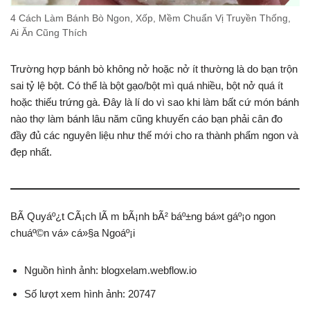
4 Cách Làm Bánh Bò Ngon, Xốp, Mềm Chuẩn Vị Truyền Thống,
Ai Ăn Cũng Thích
Trường hợp bánh bò không nở hoặc nở ít thường là do bạn trộn
sai tỷ lệ bột. Có thể là bột gạo/bột mì quá nhiều, bột nở quá ít
hoặc thiếu trứng gà. Đây là lí do vì sao khi làm bất cứ món bánh
nào thợ làm bánh lâu năm cũng khuyến cáo bạn phải cân đo
đầy đủ các nguyên liệu như thế mới cho ra thành phẩm ngon và
đẹp nhất.
BÃ­ Quyáº¿t CÃ¡ch lÃ m bÃ¡nh bÃ² báº±ng bá»t gáº¡o ngon
chuáº©n vá» cá»§a Ngoáº¡i
Nguồn hình ảnh: blogxelam.webflow.io
Số lượt xem hình ảnh: 20747