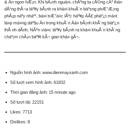
& Än ngon hÆ¡n. Khi bÃ¡nh nguá»i, chÃºng ta cÅ©ng cÃ³ thá»
dÃ¹ng thÃ¬a láº¥y bÃ¡nh ra khá»i khuÃ´n báº±ng phÆ°Æ¡ng
phÃ¡p náº­y nháº¹, bá»i trÆ°á»c lÃºc háº¥p ÄÃ£ pháº¿t má»t
lá»p má»ng dáº§u Än trong khuÃ´n Äá» bÃ¡nh khÃ´ng biáº¿n
thÃ nh dÃ­nh. NÃªn viá»c láº¥y bÃ¡nh ra khá»i khuÃ´n khÃ´ng
cháº¡m chÃ¡n báº¥t kÃ¬ gian khá» gÃ¬.
Nguồn hình ảnh: www.dienmayxanh.com
Số lượt xem hình ảnh: 61832
Thời gian đăng ảnh: 15 minute ago
Số lượt tải: 22151
Likes: 7713
Dislikes: 8