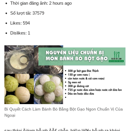
Thời gian đăng ảnh: 2 hours ago
Số lượt tải: 37579
Likes: 594
Dislikes: 1
Bí Quyết Cách Làm Bánh Bò Bằng Bột Gạo Ngon Chuẩn Vị Của
Ngoại
sau thá»i Äiá»m bÃ¡nh ÄÃ£ chÃ­n, báº¡n láº¥y bÃ¡nh ra khá»i