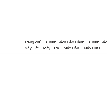
Chuyển
tới
nội
dung
Trang chủ
Chính Sách Bảo Hành
Chính Sác
Máy Cắt
Máy Cưa
Máy Hàn
Máy Hút Bụi