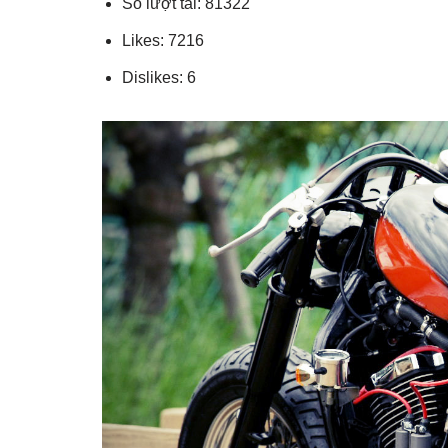
Số lượt tải: 81322
Likes: 7216
Dislikes: 6