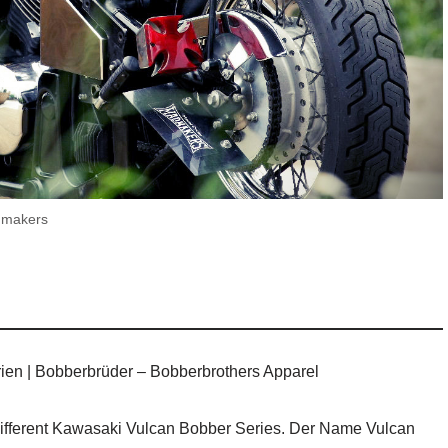
dmakers
en | Bobberbrüder – Bobberbrothers Apparel
e Different Kawasaki Vulcan Bobber Series. Der Name Vulcan