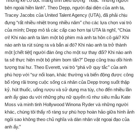
“những kẻ cô độc mang tính biểu tượng” hoặc “những người
bên ngoài hiền lành”. Theo Depp, người đại diện của anh ta,
Tracey Jacobs của United Talent Agency (UTA), đã phải chịu
đựng “rất nhiều nhiệt trong nhiều năm” cho các lựa chọn vai trò
của mình; Depp mô tả các cấp cao hơn tại UTA là nghĩ, “Chúa
ơi! Khi nào anh ta làm một bộ phim mà anh ta hôn cô gái? Khi
nào anh ta rút súng ra và bắn ai đó? Khi nào anh ta trở thành
một [chết tiệt] người đàn ông cho một sự thay đổi? Khi nào anh
ta sẽ thực hiện một bộ phim bom tấn?” Depp cũng trau dồi hình
tượng trai hư. Theo Everett, vai trò “phá vỡ quy tắc” của anh
phù hợp với “sự nổi loạn, khác thường và biến động được công
bố rộng rãi trong cuộc sống cá nhân của Depp trong suốt thập
kỷ. hút thuốc, uống rượu và sử dụng ma túy, cho đến nhiều lần
anh ấy giao du với những phụ nữ quyến rũ như siêu mẫu Kate
Moss và minh tinh Hollywood Winona Ryder và những người
khác, chúng tôi thấy rõ ràng sự phù hợp hoàn hảo giữa hình ảnh
ngôi sao không theo chủ nghĩa và dàn nhân vật ngoại đạo của
anh ấy.”