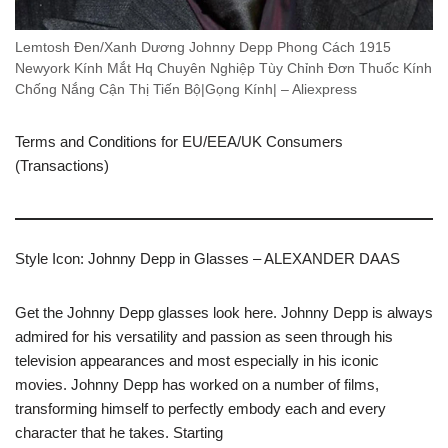
Lemtosh Đen/Xanh Dương Johnny Depp Phong Cách 1915
Newyork Kính Mắt Hq Chuyên Nghiệp Tùy Chỉnh Đơn Thuốc Kính
Chống Nắng Cận Thị Tiến Bộ|Gọng Kính| – Aliexpress
Terms and Conditions for EU/EEA/UK Consumers
(Transactions)
Style Icon: Johnny Depp in Glasses – ALEXANDER DAAS
Get the Johnny Depp glasses look here. Johnny Depp is always
admired for his versatility and passion as seen through his
television appearances and most especially in his iconic
movies. Johnny Depp has worked on a number of films,
transforming himself to perfectly embody each and every
character that he takes. Starting