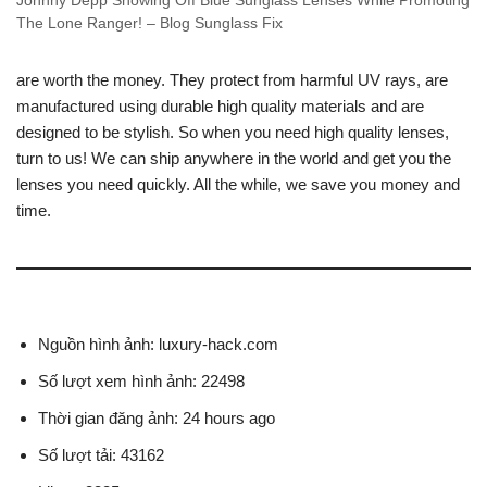
Johnny Depp Showing Off Blue Sunglass Lenses While Promoting
The Lone Ranger! – Blog Sunglass Fix
are worth the money. They protect from harmful UV rays, are
manufactured using durable high quality materials and are
designed to be stylish. So when you need high quality lenses,
turn to us! We can ship anywhere in the world and get you the
lenses you need quickly. All the while, we save you money and
time.
Nguồn hình ảnh: luxury-hack.com
Số lượt xem hình ảnh: 22498
Thời gian đăng ảnh: 24 hours ago
Số lượt tải: 43162