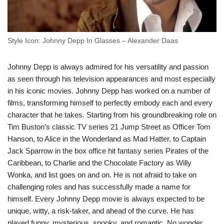
Style Icon: Johnny Depp In Glasses – Alexander Daas
Johnny Depp is always admired for his versatility and passion
as seen through his television appearances and most especially
in his iconic movies. Johnny Depp has worked on a number of
films, transforming himself to perfectly embody each and every
character that he takes. Starting from his groundbreaking role on
Tim Buston’s classic TV series 21 Jump Street as Officer Tom
Hanson, to Alice in the Wonderland as Mad Hatter, to Captain
Jack Sparrow in the box office hit fantasy series Pirates of the
Caribbean, to Charlie and the Chocolate Factory as Willy
Wonka, and list goes on and on. He is not afraid to take on
challenging roles and has successfully made a name for
himself. Every Johnny Depp movie is always expected to be
unique, witty, a risk-taker, and ahead of the curve. He has
played funny, mysterious, spooky, and romantic. No wonder