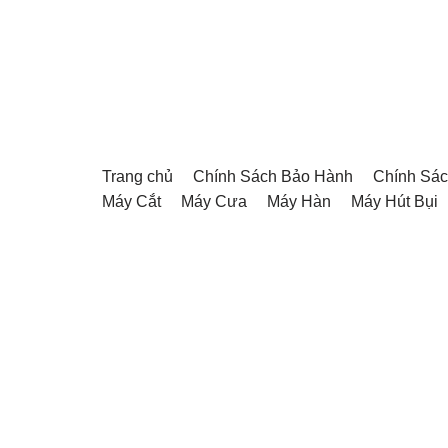
Chuyển
tới
nội
dung
Trang chủ
Chính Sách Bảo Hành
Chính Sác
Máy Cắt
Máy Cưa
Máy Hàn
Máy Hút Bụi