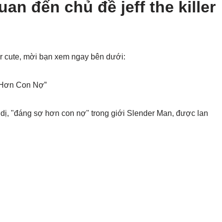
an đến chủ đề jeff the killer
ler cute, mời bạn xem ngay bên dưới:
ợ Hơn Con Nợ”
h dị, "đáng sợ hơn con nợ" trong giới Slender Man, được lan