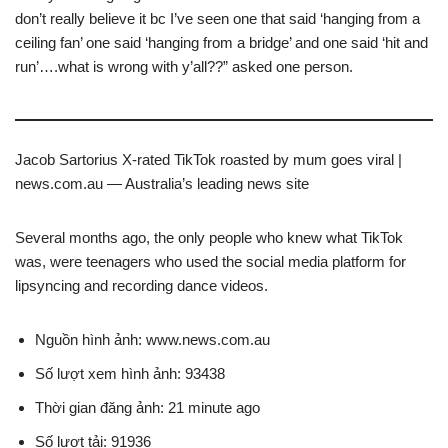
don’t really believe it bc I’ve seen one that said ‘hanging from a
ceiling fan’ one said ‘hanging from a bridge’ and one said ‘hit and
run’….what is wrong with y’all??” asked one person.
Jacob Sartorius X-rated TikTok roasted by mum goes viral |
news.com.au — Australia’s leading news site
Several months ago, the only people who knew what TikTok
was, were teenagers who used the social media platform for
lipsyncing and recording dance videos.
Nguồn hình ảnh: www.news.com.au
Số lượt xem hình ảnh: 93438
Thời gian đăng ảnh: 21 minute ago
Số lượt tải: 91936