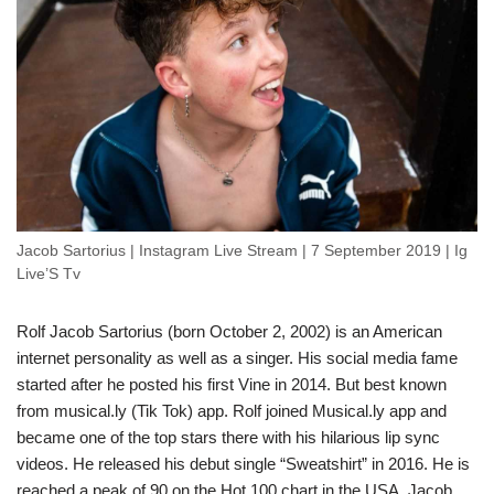
Jacob Sartorius | Instagram Live Stream | 7 September 2019 | Ig
Live’S Tv
Rolf Jacob Sartorius (born October 2, 2002) is an American
internet personality as well as a singer. His social media fame
started after he posted his first Vine in 2014. But best known
from musical.ly (Tik Tok) app. Rolf joined Musical.ly app and
became one of the top stars there with his hilarious lip sync
videos. He released his debut single “Sweatshirt” in 2016. He is
reached a peak of 90 on the Hot 100 chart in the USA. Jacob