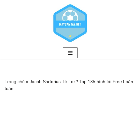
Chuyển
tới
nội
dung
Trang chủ
»
Jacob Sartorius Tik Tok? Top 135 hình tải Free hoàn
toàn