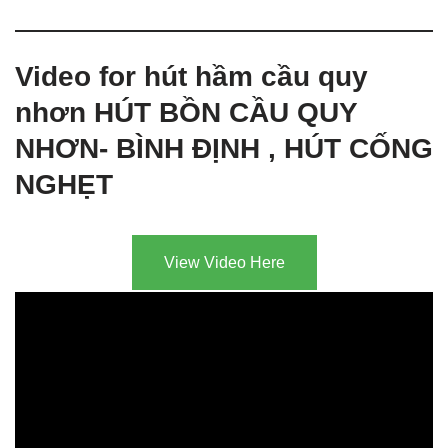
Video for hút hầm cầu quy
nhơn HÚT BỒN CẦU QUY
NHƠN- BÌNH ĐỊNH , HÚT CỐNG
NGHẸT
View Video Here