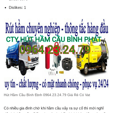
Dislikes: 1
Hút Hầm Cầu Bình Định 0964.23.24.79 Giá Rẻ Có Vat
Có nhiều gia đình chờ khi hầm cầu xảy ra sự cố thì mới nghĩ