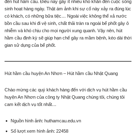
đến hút hầm cầu. Điều này gây ít nhiều khó khăn đến cuộc sống
sinh hoạt hàng ngày. Thật ám ảnh khi sự cố này xảy ra đúng lúc
có khách, có những bữa tiệc… Ngoài việc không thể xả nước
bồn cầu sau khi đi vệ sinh, chất thải tràn ra ngoài bể phốt gây ô
nhiễm và khó chịu cho mọi người xung quanh. Vậy nên, hút
hầm cầu định kỳ sẽ giúp hạn chế gây ra mầm bệnh, kéo dài thời
gian sử dụng của bể phốt.
Hút hầm cầu huyện An Nhơn – Hút hầm cầu Nhật Quang
Chào mừng các quý khách hàng đến với dịch vụ hút hầm cầu
huyện An Nhơn của công ty Nhật Quang chúng tôi, chúng tôi
cam kết dịch vụ tốt nhất…
Nguồn hình ảnh: huthamcau.edu.vn
Số lượt xem hình ảnh: 22458