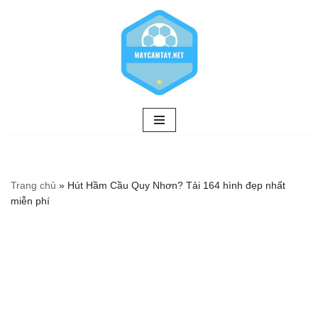
Chuyển
tới
nội
dung
Trang chủ
»
Hút Hầm Cầu Quy Nhơn? Tải 164 hình đẹp nhất
miễn phí