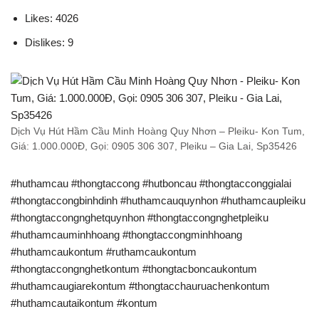
Likes: 4026
Dislikes: 9
Dịch Vụ Hút Hầm Cầu Minh Hoàng Quy Nhơn – Pleiku- Kon Tum,
Giá: 1.000.000Đ, Gọi: 0905 306 307, Pleiku – Gia Lai, Sp35426
#huthamcau #thongtaccong #hutboncau #thongtacconggialai
#thongtaccongbinhdinh #huthamcauquynhon #huthamcaupleiku
#thongtaccongnghetquynhon #thongtaccongnghetpleiku
#huthamcauminhhoang #thongtaccongminhhoang
#huthamcaukontum #ruthamcaukontum
#thongtaccongnghetkontum #thongtacboncaukontum
#huthamcaugiarekontum #thongtacchauruachenkontum
#huthamcautaikontum #kontum