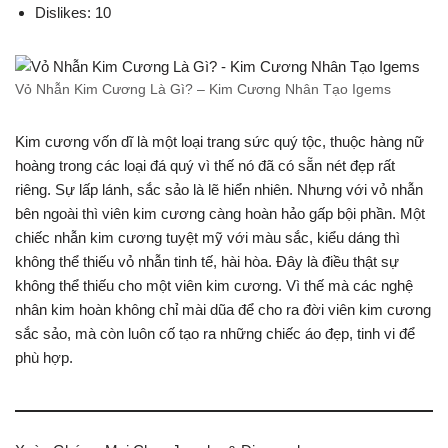
Dislikes: 10
Vỏ Nhẫn Kim Cương Là Gì? – Kim Cương Nhân Tạo Igems
Kim cương vốn dĩ là một loại trang sức quý tộc, thuộc hàng nữ
hoàng trong các loại đá quý vì thế nó đã có sẵn nét đẹp rất
riêng. Sự lấp lánh, sắc sảo là lẽ hiển nhiên. Nhưng với vỏ nhẫn
bên ngoài thì viên kim cương càng hoàn hảo gấp bội phần. Một
chiếc nhẫn kim cương tuyệt mỹ với màu sắc, kiểu dáng thì
không thể thiếu vỏ nhẫn tinh tế, hài hòa. Đây là điều thật sự
không thể thiếu cho một viên kim cương. Vì thế mà các nghệ
nhân kim hoàn không chỉ mài dũa để cho ra đời viên kim cương
sắc sảo, mà còn luôn cố tạo ra những chiếc áo đẹp, tinh vi để
phù hợp.