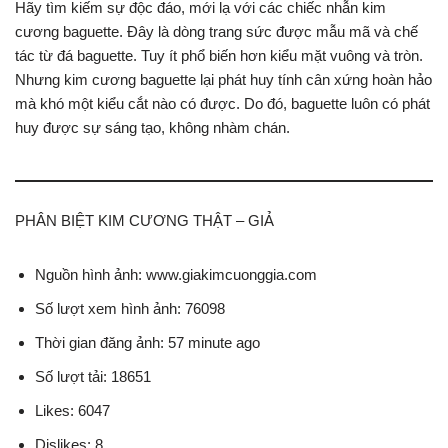
Hãy tìm kiếm sự độc đáo, mới lạ với các chiếc nhẫn kim
cương baguette. Đây là dòng trang sức được mẫu mã và chế
tác từ đá baguette. Tuy ít phổ biến hơn kiểu mặt vuông và tròn.
Nhưng kim cương baguette lại phát huy tính cân xứng hoàn hảo
mà khó một kiểu cắt nào có được. Do đó, baguette luôn có phát
huy được sự sáng tạo, không nhàm chán.
PHÂN BIỆT KIM CƯƠNG THẬT – GIẢ
Nguồn hình ảnh: www.giakimcuonggia.com
Số lượt xem hình ảnh: 76098
Thời gian đăng ảnh: 57 minute ago
Số lượt tải: 18651
Likes: 6047
Dislikes: 8