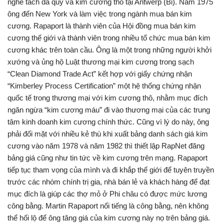
nghề tách đá quý và kim cương thô tại Antwerp (Bỉ). Năm 1975
ông đến New York và làm việc trong ngành mua bán kim
cương. Rapaport là thành viên của Hội đồng mua bán kim
cương thế giới và thành viên trong nhiều tổ chức mua bán kim
cương khác trên toàn cầu. Ông là một trong những người khởi
xướng và ủng hộ Luật thương mại kim cương trong sạch
“Clean Diamond Trade Act” kết hợp với giấy chứng nhận
“Kimberley Process Certification” một hệ thống chứng nhận
quốc tế trong thương mại với kim cương thô, nhằm mục đích
ngăn ngừa “kim cương máu” đi vào thương mại của các trung
tâm kinh doanh kim cương chính thức. Cũng vì lý do này, ông
phải đối mặt với nhiều kẻ thù khi xuất bảng danh sách giá kim
cương vào năm 1978 và năm 1982 thì thiết lập RapNet đăng
bảng giá cũng như tin tức về kim cương trên mạng. Rapaport
tiếp tục tham vọng của mình và đi khắp thế giới để tuyên truyền
trước các nhóm chính trị gia, nhà bán lẻ và khách hàng để đạt
mục đích là giúp các thợ mỏ ở Phi châu có được mức lương
công bằng. Martin Rapaport nổi tiếng là công bằng, nên không
thể hối lộ để ông tăng giá của kim cương này nọ trên bảng giá.