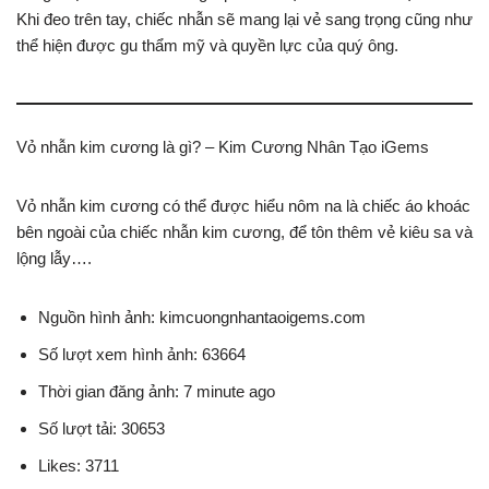
Khi đeo trên tay, chiếc nhẫn sẽ mang lại vẻ sang trọng cũng như
thể hiện được gu thẩm mỹ và quyền lực của quý ông.
Vỏ nhẫn kim cương là gì? – Kim Cương Nhân Tạo iGems
Vỏ nhẫn kim cương có thể được hiểu nôm na là chiếc áo khoác
bên ngoài của chiếc nhẫn kim cương, để tôn thêm vẻ kiêu sa và
lộng lẫy….
Nguồn hình ảnh: kimcuongnhantaoigems.com
Số lượt xem hình ảnh: 63664
Thời gian đăng ảnh: 7 minute ago
Số lượt tải: 30653
Likes: 3711