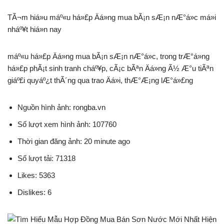
TÃ¬m hiá»u máº«u há»£p Äá»ng mua bÃ¡n sÆ¡n nÆ°á»c má»i
nháº¥t hiá»n nay
máº«u há»£p Äá»ng mua bÃ¡n sÆ¡n nÆ°á»c, trong trÆ°á»ng
há»£p phÃ¡t sinh tranh cháº¥p, cÃ¡c bÃªn Äá»ng Ã½ Æ°u tiÃªn
giáº£i quyáº¿t thÃ´ng qua trao Äá»i, thÆ°Æ¡ng lÆ°á»£ng
Nguồn hình ảnh: rongba.vn
Số lượt xem hình ảnh: 107760
Thời gian đăng ảnh: 20 minute ago
Số lượt tải: 71318
Likes: 5363
Dislikes: 6