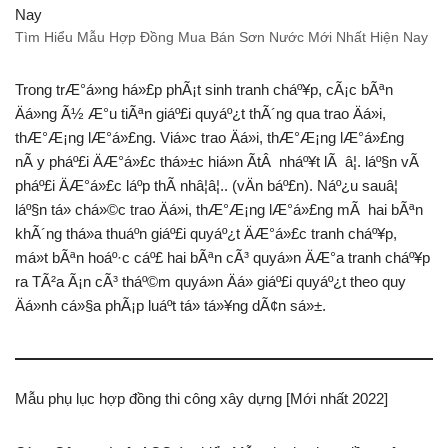
Tìm Hiểu Mẫu Hợp Đồng Mua Bán Sơn Nước Mới Nhất Hiện Nay
Trong trÆ°á»ng há»£p phÃ¡t sinh tranh cháº¥p, cÃ¡c bÃªn
Äá»ng Ã½ Æ°u tiÃªn giáº£i quyáº¿t thÃ´ng qua trao Äá»i,
thÆ°Æ¡ng lÆ°á»£ng. Viá»c trao Äá»i, thÆ°Æ¡ng lÆ°á»£ng
nÃ y pháº£i ÄÆ°á»£c thá»±c hiá»n Ã­tÂ nháº¥t lÃ â¦. láº§n vÃ
pháº£i ÄÆ°á»£c láº­p thÃ nhâ¦â¦.. (vÄn báº£n). Náº¿u sauâ¦
láº§n tá» chá»©c trao Äá»i, thÆ°Æ¡ng lÆ°á»£ng mÃ hai bÃªn
khÃ´ng thá»a thuáº­n giáº£i quyáº¿t ÄÆ°á»£c tranh cháº¥p,
má»t bÃªn hoáº·c cáº£ hai bÃªn cÃ³ quyá»n ÄÆ°a tranh cháº¥p
ra TÃ²a Ã¡n cÃ³ tháº©m quyá»n Äá» giáº£i quyáº¿t theo quy
Äá»nh cá»§a phÃ¡p luáº­t tá» tá»¥ng dÃ¢n sá»±.
Mẫu phụ lục hợp đồng thi công xây dựng [Mới nhất 2022]