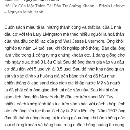
Hồi Ức Của Một Thiên Tài Đầu Tư Chứng Khoán – Edwin Leferve
– Nguyen Minh Hanh
Cuốn sách miêu tả lại những thành công và thất bại của 1 nhà
đầu cơ với tên Lary Livingston mà theo nhiều người là hoá thân
của nhà đầu cơ lỗi lạc của phố Wall Jesse Livermore. Ông khởi
nghiệp từ năm 14 tuổi sau khi tốt nghiệp phổ thông. Ban đầu ông
làm việc trong 1 công ty mg chứng khoán otc. 1 dạng giống chợ
mb ngày xưa ở số 3 Liễu Giai. Sau đó ông tham gia vào vụ đầu
cơ đầu tiên với 5 usd và lãi 3,5 usd. Sau đó nhờ khả năng quan
sát và xác định xu hướng giá trên bảng tin ông đã hầu như
chiến thắng ở các sand giao dịch otc khắp nước Mỹ và người
ta đã phải cấm ông giao dịch tại các sàn này. Sau khi bị cấm
giao dịch, ông đến New York để đầu cơ trên sang NY. Tuy
nhiên, cách khớp lệnh liên tục trên sàn khác với cách khớp lệnh
otc nên ông liên tục thua lỗ cháy tk 2 lần liên tiếp. Năm 1907 ông
đax rất thành công trong thị trường giá xuống khi bán khống các
loại chứng khoán và hàng hoá trong cuộc khủng hoảng tín dụng