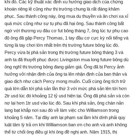
khi đó. Các kỹ thuật xác định xu hướng giao dịch của chứng
khoán riêng lẻ cũng như thị trường chung là rất đáng khâm
phục. Sau thành công này, ông mua du thuyền và ăn chơi xa xỉ
quá mức cũng như sự tụ phụ đã hại ông. Sau thành công bất
ngờ với thương vụ đâu cơ fut bông tháng 7, ông lúc tự phụ cao
độ ông đã gặp Percy Thomas, 1 tay đầu cơ cực kỳ nổi tiếng và
từng là tay chơi lớn nhất trên thị trường future bông lúc đó.
Percy vừa bị phá sản trong thị trường future bông tháng 3 và
anh ta đã thuyết phục được Livingston mua long future bông dù
ông nghĩ thị trường bông đang giảm giá. Ông đã bị Percy ảnh
hưởng vởi nhận định của ông ta lên nhận định của ban thân và
giao dịch như cách Percy mong muốn. Cuối cùng ông tích trữ
quá lớn dẫn tới phá sản lần thứ 3 với mức phá sản lên tới hơn
2tr usd lúc đó khoảng 12 tỷ usd hiện tại. Ông đã phá sản và còn
nợ lại hơn 1tr usd vào lúc đó. Sau khi phá sản, ông chán nản
lang bạt khắp nơi sau đó về làm việc cho Williamson trong
khoảng 5 năm. Tại đây anh lại phạm sai lầm khi dính phải quy
luật tâm lý trả ơn khi Williamson ban ơn cho anh và anh không
thể từ chối ông điều gì khi ông đề nghị anh. Năm 1915, thị