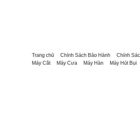
Chuyển
tới
nội
dung
Trang chủ
Chính Sách Bảo Hành
Chính Sác
Máy Cắt
Máy Cưa
Máy Hàn
Máy Hút Bụi