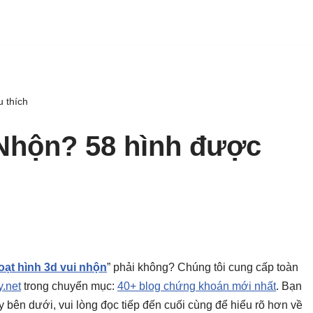
 thích
 Nhộn? 58 hình được
oạt hình 3d vui nhộn
” phải không? Chúng tôi cung cấp toàn
.net
trong chuyển mục:
40+ blog chứng khoán mới nhất
. Bạn
gay bên dưới, vui lòng đọc tiếp đến cuối cùng để hiểu rõ hơn về