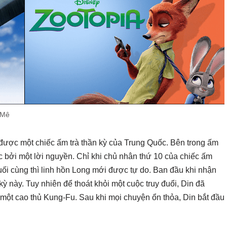
 Mê
 được một chiếc ấm trà thần kỳ của Trung Quốc. Bên trong ấm
ộc bởi một lời nguyền. Chỉ khi chủ nhân thứ 10 của chiếc ấm
uối cùng thì linh hồn Long mới được tự do. Ban đầu khi nhận
ỳ này. Tuy nhiên để thoát khỏi một cuộc truy đuổi, Din đã
 một cao thủ Kung-Fu. Sau khi mọi chuyện ổn thỏa, Din bắt đầu