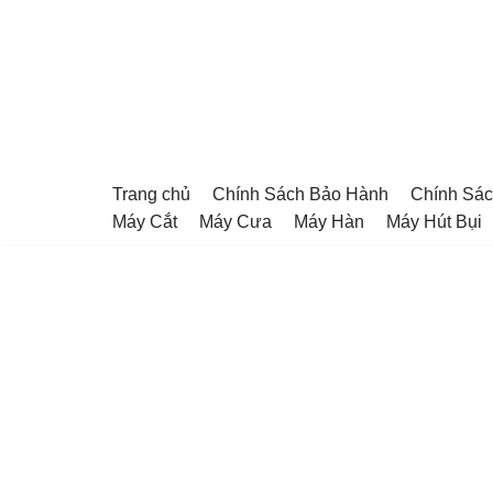
Chuyển
tới
nội
dung
Trang chủ
Chính Sách Bảo Hành
Chính Sác
Máy Cắt
Máy Cưa
Máy Hàn
Máy Hút Bụi