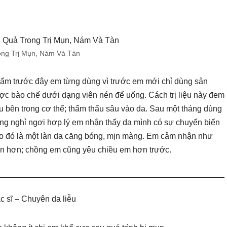
ng Trị Mụn, Nám Và Tàn
ẩm trước đây em từng dùng vì trước em mới chỉ dùng sản
c bào chế dưới dạng viên nén để uống. Cách trị liệu này đem
sâu bên trong cơ thể; thẩm thấu sâu vào da. Sau một tháng dùng
ng nghỉ ngơi hợp lý em nhận thấy da mình có sự chuyển biến
 vào đó là một làn da căng bóng, mịn màng. Em cảm nhận như
tin hơn; chồng em cũng yêu chiều em hơn trước.
c sĩ – Chuyên da liễu