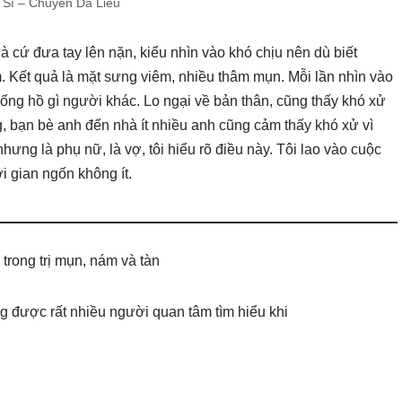
 Sĩ – Chuyên Da Liễu
 là cứ đưa tay lên nặn, kiểu nhìn vào khó chịu nên dù biết
. Kết quả là mặt sưng viêm, nhiều thâm mụn. Mỗi lần nhìn vào
ống hồ gì người khác. Lo ngại về bản thân, cũng thấy khó xử
g, bạn bè anh đến nhà ít nhiều anh cũng cảm thấy khó xử vì
ng là phụ nữ, là vợ, tôi hiểu rõ điều này. Tôi lao vào cuộc
i gian ngốn không ít.
rong trị mụn, nám và tàn
 được rất nhiều người quan tâm tìm hiểu khi