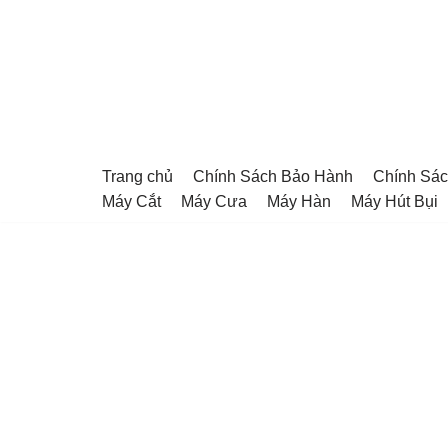
Chuyển
tới
nội
dung
Trang chủ
Chính Sách Bảo Hành
Chính Sác
Máy Cắt
Máy Cưa
Máy Hàn
Máy Hút Bụi