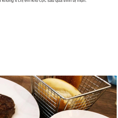
không ít chị em khổ cực sau quá trình bị mụn.