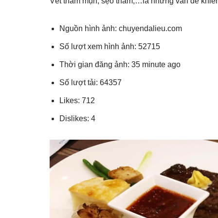
Vết thâm mụn, sẹo thâm,…là những vấn đề khiến 
Nguồn hình ảnh: chuyendalieu.com
Số lượt xem hình ảnh: 52715
Thời gian đăng ảnh: 35 minute ago
Số lượt tải: 64357
Likes: 712
Dislikes: 4