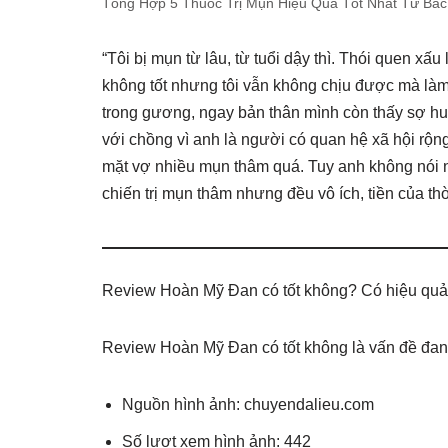
Tổng Hợp 5 Thuốc Trị Mụn Hiệu Quả Tốt Nhất Từ Bác
“Tôi bị mụn từ lâu, từ tuổi dậy thì. Thói quen xấu
không tốt nhưng tôi vẫn không chịu được mà làm
trong gương, ngay bản thân mình còn thấy sợ hu
với chồng vì anh là người có quan hệ xã hội rộn
mặt vợ nhiều mụn thâm quá. Tuy anh không nói như
chiến trị mụn thâm nhưng đều vô ích, tiền của thờ
Review Hoàn Mỹ Đan có tốt không? Có hiệu quả t
Review Hoàn Mỹ Đan có tốt không là vấn đề đang
Nguồn hình ảnh: chuyendalieu.com
Số lượt xem hình ảnh: 442