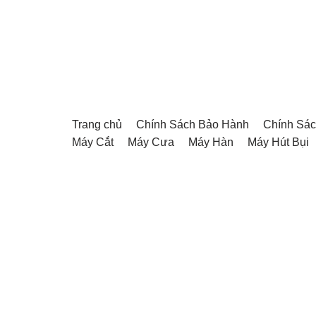
Chuyển
tới
nội
dung
Trang chủ
Chính Sách Bảo Hành
Chính Sác
Máy Cắt
Máy Cưa
Máy Hàn
Máy Hút Bụi