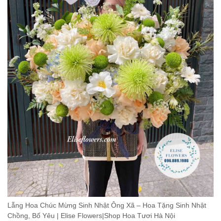
Lẵng Hoa Chúc Mừng Sinh Nhật Ông Xã – Hoa Tặng Sinh Nhật
Chồng, Bố Yêu | Elise Flowers|Shop Hoa Tươi Hà Nội