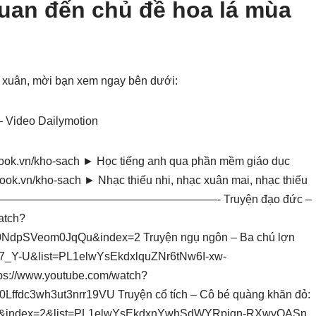
quan đến chủ đề hoa lá mùa
a xuân, mời bạn xem ngay bên dưới:
– Video Dailymotion
ok.vn/kho-sach ► Học tiếng anh qua phần mềm giáo dục
rabook.vn/kho-sach ► Nhạc thiếu nhi, nhạc xuân mai, nhạc thiếu
——————————————————————————- Truyện đạo đức –
atch?
NdpSVeom0JqQu&index=2 Truyện ngụ ngôn – Ba chú lợn
R7_Y-U&list=PL1elwYsEkdxlquZNr6tNw6I-xw-
tps://www.youtube.com/watch?
ffdc3wh3ut3nrr19VU Truyện cổ tích – Cô bé quàng khăn đỏ:
bvQ&index=2&list=PL1elwYsEkdxnYwhSdWYRpign-RXwyOASn