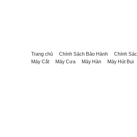
Chuyển
tới
nội
dung
Trang chủ
Chính Sách Bảo Hành
Chính Sác
Máy Cắt
Máy Cưa
Máy Hàn
Máy Hút Bụi