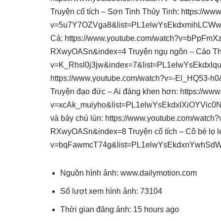
Truyện cổ tích – Sơn Tinh Thủy Tinh: https://w
v=5u7Y7OZVga8&list=PL1elwYsEkdxmihLCWw4
Cá: https://www.youtube.com/watch?v=bPpF
RXwyOASn&index=4 Truyện ngụ ngôn – Cáo Thỏ 
v=K_Rhsl0j3jw&index=7&list=PL1elwYsEkdxlquZ
https://www.youtube.com/watch?v=-El_HQ53-h
Truyện đạo đức – Ai đáng khen hơn: https://ww
v=xcAk_muiyho&list=PL1elwYsEkdxlXiOYVic0N
và bảy chú lùn: https://www.youtube.com/wa
RXwyOASn&index=8 Truyện cổ tích – Cô bé lọ l
v=bqFawmcT74g&list=PL1elwYsEkdxnYwhSd
Nguồn hình ảnh: www.dailymotion.com
Số lượt xem hình ảnh: 73104
Thời gian đăng ảnh: 15 hours ago