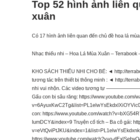
Top 52 hình ảnh liên 
xuân
Có 17 hình ảnh liên quan đến chủ đề hoa lá mù
Nhạc thiếu nhi – Hoa Lá Mùa Xuân – Terrabook 
KHO SÁCH THIẾU NHI CHO BÉ: ◄ http://terrabo
tương tác trên thiết bị thông minh : ◄ http://ter
nhi vui nhộn. Các video tương tự 
Gấu con bị sâu răng: https://www.youtube.com/w
v=6AyuxKwC2Tg&list=PL1elwYsEkdxlXiOYVic0
con: https://www.youtube.com/watch?v=bXG54
IumDCY&index=9 Truyện cổ tích – Ba cô gái: ht
v=eVtQviPtJKU&index=1&list=PL1elwYsEkdxnk0L
https://www.youtube.com/watch?v=o-dExlSe