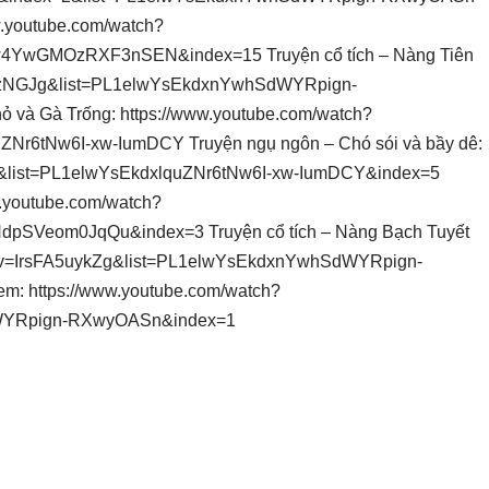
ww.youtube.com/watch?
YwGMOzRXF3nSEN&index=15 Truyện cổ tích – Nàng Tiên
mXzNGJg&list=PL1elwYsEkdxnYwhSdWYRpign-
và Gà Trống: https://www.youtube.com/watch?
Nr6tNw6I-xw-IumDCY Truyện ngụ ngôn – Chó sói và bầy dê:
0&list=PL1elwYsEkdxlquZNr6tNw6I-xw-IumDCY&index=5
w.youtube.com/watch?
dpSVeom0JqQu&index=3 Truyện cổ tích – Nàng Bạch Tuyết
tch?v=IrsFA5uykZg&list=PL1elwYsEkdxnYwhSdWYRpign-
em: https://www.youtube.com/watch?
WYRpign-RXwyOASn&index=1