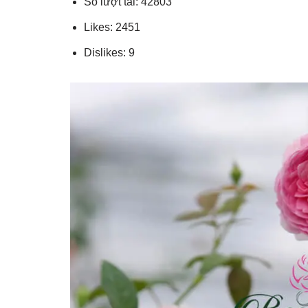
Số lượt tải: 42803
Likes: 2451
Dislikes: 9