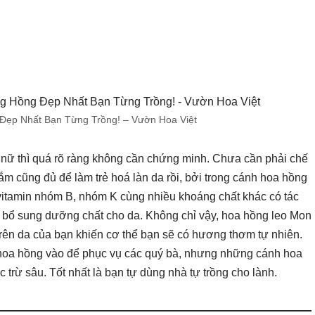
ẹp Nhất Bạn Từng Trồng! – Vườn Hoa Việt
 nữ thì quá rõ ràng không cần chứng minh. Chưa cần phải chế
ắm cũng đủ để làm trẻ hoá làn da rồi, bởi trong cánh hoa hồng
 vitamin nhóm B, nhóm K cùng nhiều khoáng chất khác có tác
à bổ sung dưỡng chất cho da. Không chỉ vậy, hoa hồng leo Mon
trên da của bạn khiến cơ thể bạn sẽ có hương thơm tự nhiên.
hoa hồng vào để phục vụ các quý bà, nhưng những cánh hoa
rừ sâu. Tốt nhất là bạn tự dùng nhà tự trồng cho lành.