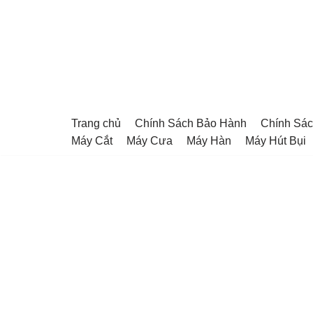
Chuyển
tới
nội
dung
Trang chủ
Chính Sách Bảo Hành
Chính Sác
Máy Cắt
Máy Cưa
Máy Hàn
Máy Hút Bụi