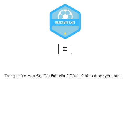
Chuyển
tới
nội
dung
Trang chủ
»
Hoa Đại Cát Đổi Màu? Tải 110 hình được yêu thích