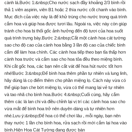
cành lá.Bước 1:&nbsp;Cho nước sạch đầy khoảng 2/3 bình rồi
thả 1 viên aspirin, viên B1 hoặc 2 thìa nước cốt chanh vào bình.
Mục đích của việc này là để khử trùng cho nước trong quá trình
cắm hoa và giúp hoa được tươi lâu. Ngoài ra, việc này còn giúp
tránh cho hoa bị thối gốc ảnh hưởng đến độ tươi của hoa suốt
quá trình trưng bày.Bước 2:&nbsp;Cắt một cành hoa cát tường
sao cho độ cao của cành hoa bằng 3 lần độ cao của chiếc bình
cắm để làm hoa chính. Các cành hoa tiếp theo bạn tỉa thấp hơn
cành hoa trước và cắm sao cho hoa tỏa đều theo miệng bình.
Khi cắt gốc hoa, các bạn nên cắt vát để hoa hút nước tốt hơn
nhé!Bước 3:&nbsp;Để bình hoa thêm phần tự nhiên và lung linh,
hãy dùng lá cọ điểm thêm cho phần miệng lọ. Cách này vừa có
thể giúp bạn che bớt miệng lọ, vừa có thể mang lại vẻ tự nhiên
và tao nhã cho bình hoa.Bước 4:&nbsp;Cuối cùng, hãy cắm
thêm các lá lan chi và điều chỉnh lại vị trí các cành hoa sao cho
vừa mắt để bình hoa trở nên duyên dáng và tự nhiên hơn
nhé.Lưu ý:&nbsp;Để hoa có thể chơi lâu , mỗi ngày, bạn nên
thay nước 1 lần cho bình hoa, rửa sạch rồi mới cắm lại hoa vào
bình.Hiện Hoa Cát Tường đang được bán