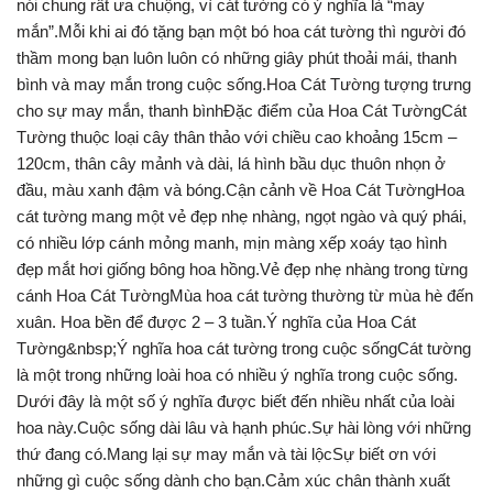
nói chung rất ưa chuộng, vì cát tường có ý nghĩa là “may
mắn”.Mỗi khi ai đó tặng bạn một bó hoa cát tường thì người đó
thầm mong bạn luôn luôn có những giây phút thoải mái, thanh
bình và may mắn trong cuộc sống.Hoa Cát Tường tượng trưng
cho sự may mắn, thanh bìnhĐặc điểm của Hoa Cát TườngCát
Tường thuộc loại cây thân thảo với chiều cao khoảng 15cm –
120cm, thân cây mảnh và dài, lá hình bầu dục thuôn nhọn ở
đầu, màu xanh đậm và bóng.Cận cảnh về Hoa Cát TườngHoa
cát tường mang một vẻ đẹp nhẹ nhàng, ngọt ngào và quý phái,
có nhiều lớp cánh mỏng manh, mịn màng xếp xoáy tạo hình
đẹp mắt hơi giống bông hoa hồng.Vẻ đẹp nhẹ nhàng trong từng
cánh Hoa Cát TườngMùa hoa cát tường thường từ mùa hè đến
xuân. Hoa bền để được 2 – 3 tuần.Ý nghĩa của Hoa Cát
Tường&nbsp;Ý nghĩa hoa cát tường trong cuộc sốngCát tường
là một trong những loài hoa có nhiều ý nghĩa trong cuộc sống.
Dưới đây là một số ý nghĩa được biết đến nhiều nhất của loài
hoa này.Cuộc sống dài lâu và hạnh phúc.Sự hài lòng với những
thứ đang có.Mang lại sự may mắn và tài lộcSự biết ơn với
những gì cuộc sống dành cho bạn.Cảm xúc chân thành xuất