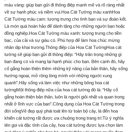
màu vàng: giúp bạn gửi đi thông điệp mạnh mẽ và rõ ràng nhất
về sự hạnh phúc và niềm vui.Hoa Cát Tường màu xanhHoa
Cát Tường màu cam: tượng trưng cho tình bạn và sự đoàn kết.
Là món quà hoàn hảo để dành tặng cho những người bạn hoặc
đồng nghiệp.Hoa Cát Tường màu xanh: tượng trưng cho tiền
bạc, của cải và sự giàu có. Phù hợp để làm hoa chúc mừng
nhân dịp khai trương.Thông điệp của Hoa Cát TườngHoa cát
tường sẽ giúp bạn gửi đi thông điệp: “Hãy trân trọng những gì
bạn đang có và mang lại hạnh phúc cho bạn. Bên cạnh đó, hãy
cố gắng hoàn thiện thêm những kỹ năng của bản thân, hãy sống
hướng ngoại, mở rộng lòng mình với những người xung
quanh”.Hãy sống và làm việc như những bông hoa cát
tườngMột thông điệp nữa của hoa cát tường đó là: “Hãy cố
gắng hoàn thiện bản thân, luôn là người giỏi nhất và quan trọng
nhất ở lĩnh vực của bạn”.Công dụng của Hoa Cát Tường trong
đời sốngVẻ đẹp quý phái toát lên từ toàn bộ cây, lá đến hoa
khiến cát tường rất được ưa chuộng trong trang trí:Từ ý nghĩa
tên gọi và đặc tính của cây, hoa cát tường được lựa chọn làm