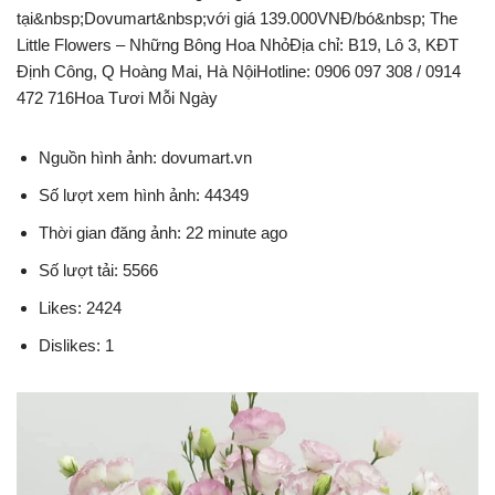
tại&nbsp;Dovumart&nbsp;với giá 139.000VNĐ/bó&nbsp; The
Little Flowers – Những Bông Hoa NhỏĐịa chỉ: B19, Lô 3, KĐT
Định Công, Q Hoàng Mai, Hà NộiHotline: 0906 097 308 / 0914
472 716Hoa Tươi Mỗi Ngày
Nguồn hình ảnh: dovumart.vn
Số lượt xem hình ảnh: 44349
Thời gian đăng ảnh: 22 minute ago
Số lượt tải: 5566
Likes: 2424
Dislikes: 1