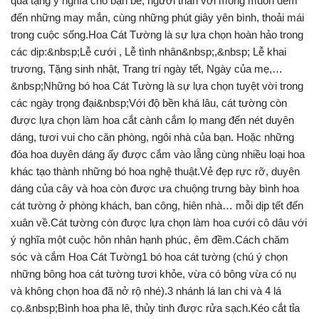
quà tặng ý nghĩa cho bạn bè, người thân với mong muốn đem
đến những may mắn, cùng những phút giây yên bình, thoải mái
trong cuộc sống.Hoa Cát Tường là sự lựa chọn hoàn hảo trong
các dịp:&nbsp;Lễ cưới , Lễ tình nhân&nbsp;,&nbsp; Lễ khai
trương, Tặng sinh nhật, Trang trí ngày tết, Ngày của mẹ,…
&nbsp;Những bó hoa Cát Tường là sự lựa chọn tuyệt vời trong
các ngày trọng đại&nbsp;Với độ bền khá lâu, cát tường còn
được lựa chọn làm hoa cắt cành cắm lọ mang đến nét duyên
dáng, tươi vui cho căn phòng, ngôi nhà của bạn. Hoặc những
đóa hoa duyên dáng ấy được cắm vào lẵng cùng nhiều loại hoa
khác tạo thành những bó hoa nghệ thuật.Vẻ đẹp rực rỡ, duyên
dáng của cây và hoa còn được ưa chuộng trưng bày bình hoa
cát tường ở phòng khách, ban công, hiên nhà… mỗi dịp tết đến
xuân về.Cát tường còn được lựa chọn làm hoa cưới cô dâu với
ý nghĩa một cuộc hôn nhân hạnh phúc, êm đềm.Cách chăm
sóc và cắm Hoa Cát Tường1 bó hoa cát tường (chú ý chọn
những bông hoa cát tường tươi khỏe, vừa có bông vừa có nụ
và không chọn hoa đã nở rộ nhé).3 nhánh lá lan chi và 4 lá
cọ.&nbsp;Bình hoa pha lê, thủy tinh được rửa sạch.Kéo cắt tỉa