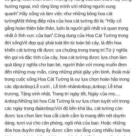
hướng ngoại, mở rộng lòng mình với những người xung
quanh”.Hãy sống và làm việc như những bông hoa cát
tườngMột thông điệp nữa của hoa cát tường đó là: “Hãy cố
gắng hoàn thiện bản thân, luôn là người giỏi nhất và quan trọng
nhất ở lĩnh vực của bạn”.Công dụng của Hoa Cát Tường trong
đời sốngVẻ đẹp quý phái toát lên từ toàn bộ cây, lá đến hoa
khiến cát tường rất được ưa chuộng trong trang trí:Từ ý nghĩa
tên gọi và đặc tính của cây, hoa cát tường được lựa chọn làm
quà tặng ý nghĩa cho bạn bè, người thân với mong muốn đem
đến những may mắn, cùng những phút giây yên bình, thoải mái
trong cuộc sống.Hoa Cát Tường là sự lựa chọn hoàn hảo trong
các dịp:&nbsp;Lễ cưới , Lễ tình nhân&nbsp;,&nbsp; Lễ khai
trương, Tặng sinh nhật, Trang trí ngày tết, Ngày của mẹ,…
&nbsp;Những bó hoa Cát Tường là sự lựa chọn tuyệt vời trong
các ngày trọng đại&nbsp;Với độ bền khá lâu, cát tường còn
được lựa chọn làm hoa cắt cành cắm lọ mang đến nét duyên
dáng, tươi vui cho căn phòng, ngôi nhà của bạn. Hoặc những
đóa hoa duyên dáng ấy được cắm vào lẵng cùng nhiều loại hoa