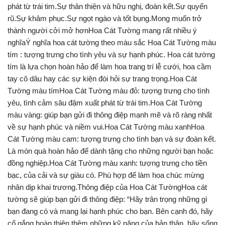
phát từ trái tim.Sự thân thiện và hữu nghị, đoàn kết.Sự quyến
rũ.Sự khâm phục.Sự ngọt ngào và tốt bụng.Mong muốn trở
thành người cởi mở hơnHoa Cát Tường mang rất nhiều ý
nghĩaÝ nghĩa hoa cát tường theo màu sắc Hoa Cát Tường màu
tím : tượng trưng cho tình yêu và sự hạnh phúc. Hoa cát tường
tím là lựa chọn hoàn hảo để làm hoa trang trí lễ cưới, hoa cầm
tay cô dâu hay các sự kiện đòi hỏi sự trang trọng.Hoa Cát
Tường màu tímHoa Cát Tường màu đỏ: tượng trưng cho tình
yêu, tình cảm sâu đậm xuất phát từ trái tim.Hoa Cát Tường
màu vàng: giúp bạn gửi đi thông điệp mạnh mẽ và rõ ràng nhất
về sự hạnh phúc và niềm vui.Hoa Cát Tường màu xanhHoa
Cát Tường màu cam: tượng trưng cho tình bạn và sự đoàn kết.
Là món quà hoàn hảo để dành tặng cho những người bạn hoặc
đồng nghiệp.Hoa Cát Tường màu xanh: tượng trưng cho tiền
bạc, của cải và sự giàu có. Phù hợp để làm hoa chúc mừng
nhân dịp khai trương.Thông điệp của Hoa Cát TườngHoa cát
tường sẽ giúp bạn gửi đi thông điệp: “Hãy trân trọng những gì
bạn đang có và mang lại hạnh phúc cho bạn. Bên cạnh đó, hãy
cố gắng hoàn thiện thêm những kỹ năng của bản thân, hãy sống