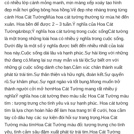
có nhiều lớp cánh mỏng manh, mịn màng xếp xoáy tạo hình
đẹp mắt hơi giống bông hoa hồng.Vẻ đẹp nhẹ nhàng trong từng
cánh Hoa Cát TườngMùa hoa cát tường thường từ mùa hè đến
xuân. Hoa bền để được 2 – 3 tuần.Ý nghĩa của Hoa Cát
Tường&nbsp;Ý nghĩa hoa cát tường trong cuộc sốngCát tường
là một trong những loài hoa có nhiều ý nghĩa trong cuộc sống.
Dưới đây là một số ý nghĩa được biết đến nhiều nhất của loài
hoa này.Cuộc sống dài lâu và hạnh phúc.Sự hài lòng với những
thứ đang có.Mang lại sự may mắn và tài lộcSự biết ơn với
những gì cuộc sống dành cho bạn.Cảm xúc chân thành xuất
phát từ trái tim.Sự thân thiện và hữu nghị, đoàn kết.Sự quyến
rũ.Sự khâm phục.Sự ngọt ngào và tốt bụng.Mong muốn trở
thành người cởi mở hơnHoa Cát Tường mang rất nhiều ý
nghĩaÝ nghĩa hoa cát tường theo màu sắc Hoa Cát Tường màu
tím : tượng trưng cho tình yêu và sự hạnh phúc. Hoa cát tường
tím là lựa chọn hoàn hảo để làm hoa trang trí lễ cưới, hoa cầm
tay cô dâu hay các sự kiện đòi hỏi sự trang trọng.Hoa Cát
Tường màu tímHoa Cát Tường màu đỏ: tượng trưng cho tình
yêu, tình cảm sâu đậm xuất phát từ trái tim.Hoa Cát Tường