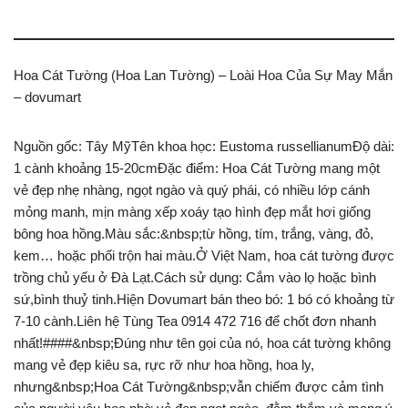
Hoa Cát Tường (Hoa Lan Tường) – Loài Hoa Của Sự May Mắn
– dovumart
Nguồn gốc: Tây MỹTên khoa học: Eustoma russellianumĐộ dài:
1 cành khoảng 15-20cmĐặc điểm: Hoa Cát Tường mang một
vẻ đẹp nhẹ nhàng, ngọt ngào và quý phái, có nhiều lớp cánh
mỏng manh, mịn màng xếp xoáy tạo hình đẹp mắt hơi giống
bông hoa hồng.Màu sắc:&nbsp;từ hồng, tím, trắng, vàng, đỏ,
kem… hoặc phối trộn hai màu.Ở Việt Nam, hoa cát tường được
trồng chủ yếu ở Đà Lạt.Cách sử dụng: Cắm vào lọ hoặc bình
sứ,bình thuỷ tinh.Hiện Dovumart bán theo bó: 1 bó có khoảng từ
7-10 cành.Liên hệ Tùng Tea 0914 472 716 để chốt đơn nhanh
nhất!####&nbsp;Đúng như tên gọi của nó, hoa cát tường không
mang vẻ đẹp kiêu sa, rực rỡ như hoa hồng, hoa ly,
nhưng&nbsp;Hoa Cát Tường&nbsp;vẫn chiếm được cảm tình