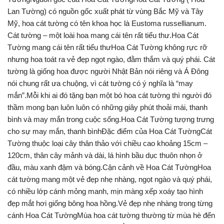
Lan Tường) có nguồn gốc xuất phát từ vùng Bắc Mỹ và Tây
Mỹ, hoa cát tường có tên khoa học là Eustoma russellianum.
Cát tường – một loài hoa mang cái tên rất tiểu thư.Hoa Cát
Tường mang cái tên rất tiểu thưHoa Cát Tường không rực rỡ
nhưng hoa toát ra vẻ đẹp ngọt ngào, đằm thắm và quý phái. Cát
tường là giống hoa được người Nhật Bản nói riêng và Á Đông
nói chung rất ưa chuộng, vì cát tường có ý nghĩa là “may
mắn”.Mỗi khi ai đó tặng bạn một bó hoa cát tường thì người đó
thầm mong bạn luôn luôn có những giây phút thoải mái, thanh
bình và may mắn trong cuộc sống.Hoa Cát Tường tượng trưng
cho sự may mắn, thanh bìnhĐặc điểm của Hoa Cát TườngCát
Tường thuộc loại cây thân thảo với chiều cao khoảng 15cm –
120cm, thân cây mảnh và dài, lá hình bầu dục thuôn nhọn ở
đầu, màu xanh đậm và bóng.Cận cảnh về Hoa Cát TườngHoa
cát tường mang một vẻ đẹp nhẹ nhàng, ngọt ngào và quý phái,
có nhiều lớp cánh mỏng manh, mịn màng xếp xoáy tạo hình
đẹp mắt hơi giống bông hoa hồng.Vẻ đẹp nhẹ nhàng trong từng
cánh Hoa Cát TườngMùa hoa cát tường thường từ mùa hè đến