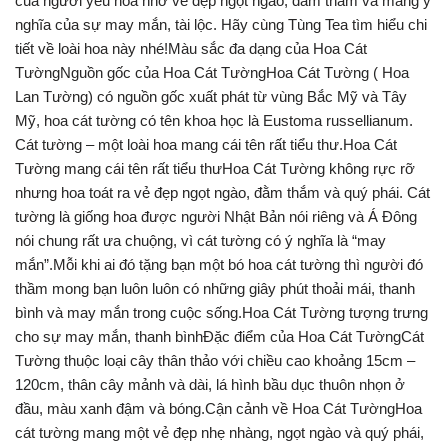
của người yêu hoa nhờ vẻ đẹp ngọt ngào, đằm thắm và mang ý
nghĩa của sự may mắn, tài lộc. Hãy cùng Tùng Tea tìm hiểu chi
tiết về loài hoa này nhé!Màu sắc đa dạng của Hoa Cát
TườngNguồn gốc của Hoa Cát TườngHoa Cát Tường ( Hoa
Lan Tường) có nguồn gốc xuất phát từ vùng Bắc Mỹ và Tây
Mỹ, hoa cát tường có tên khoa học là Eustoma russellianum.
Cát tường – một loài hoa mang cái tên rất tiểu thư.Hoa Cát
Tường mang cái tên rất tiểu thưHoa Cát Tường không rực rỡ
nhưng hoa toát ra vẻ đẹp ngọt ngào, đằm thắm và quý phái. Cát
tường là giống hoa được người Nhật Bản nói riêng và Á Đông
nói chung rất ưa chuộng, vì cát tường có ý nghĩa là “may
mắn”.Mỗi khi ai đó tặng bạn một bó hoa cát tường thì người đó
thầm mong bạn luôn luôn có những giây phút thoải mái, thanh
bình và may mắn trong cuộc sống.Hoa Cát Tường tượng trưng
cho sự may mắn, thanh bìnhĐặc điểm của Hoa Cát TườngCát
Tường thuộc loại cây thân thảo với chiều cao khoảng 15cm –
120cm, thân cây mảnh và dài, lá hình bầu dục thuôn nhọn ở
đầu, màu xanh đậm và bóng.Cận cảnh về Hoa Cát TườngHoa
cát tường mang một vẻ đẹp nhẹ nhàng, ngọt ngào và quý phái,