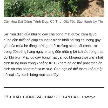
Cây Hoa Đại Công Trình Đẹp, Cổ Thụ, Giá Tốt, Bảo Hành Uy Tín
Sự hiện diện của những cây che bóng mát được xem là vô
cùng cần thiết để giúp chúng ta tránh khỏi những cái nóng gay
gắt của mùa hè đồng thời tạo môi trường sinh thái xanh tươi
trong đời sống hàng ngày, mang đến những lợi ích tốt trong trao
đổi khí oxy. Mặc dù cây bóng mát cần có khoảng thời gian nhất
định trung bình trong khoảng từ 1-5 năm để có thể phát triển ổn
định và cho bóng mát xum xuê. Các bạn có thể tham khảo một
số loại cây xanh bóng mát sau đây!
KỸ THUẬT TRỒNG VÀ CHĂM SÓC LAN CÁT – Cattleya