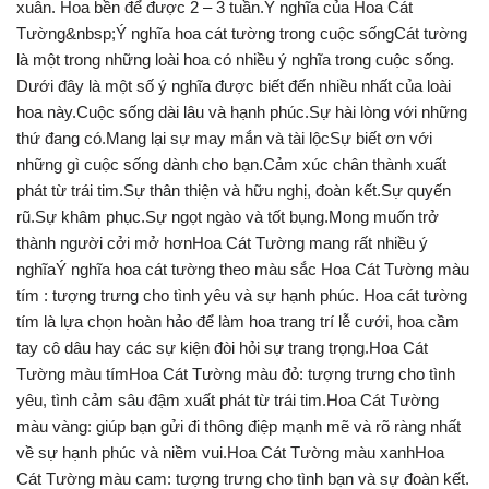
xuân. Hoa bền để được 2 – 3 tuần.Ý nghĩa của Hoa Cát
Tường&nbsp;Ý nghĩa hoa cát tường trong cuộc sốngCát tường
là một trong những loài hoa có nhiều ý nghĩa trong cuộc sống.
Dưới đây là một số ý nghĩa được biết đến nhiều nhất của loài
hoa này.Cuộc sống dài lâu và hạnh phúc.Sự hài lòng với những
thứ đang có.Mang lại sự may mắn và tài lộcSự biết ơn với
những gì cuộc sống dành cho bạn.Cảm xúc chân thành xuất
phát từ trái tim.Sự thân thiện và hữu nghị, đoàn kết.Sự quyến
rũ.Sự khâm phục.Sự ngọt ngào và tốt bụng.Mong muốn trở
thành người cởi mở hơnHoa Cát Tường mang rất nhiều ý
nghĩaÝ nghĩa hoa cát tường theo màu sắc Hoa Cát Tường màu
tím : tượng trưng cho tình yêu và sự hạnh phúc. Hoa cát tường
tím là lựa chọn hoàn hảo để làm hoa trang trí lễ cưới, hoa cầm
tay cô dâu hay các sự kiện đòi hỏi sự trang trọng.Hoa Cát
Tường màu tímHoa Cát Tường màu đỏ: tượng trưng cho tình
yêu, tình cảm sâu đậm xuất phát từ trái tim.Hoa Cát Tường
màu vàng: giúp bạn gửi đi thông điệp mạnh mẽ và rõ ràng nhất
về sự hạnh phúc và niềm vui.Hoa Cát Tường màu xanhHoa
Cát Tường màu cam: tượng trưng cho tình bạn và sự đoàn kết.