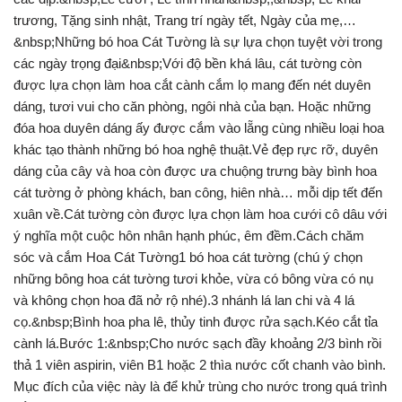
trương, Tặng sinh nhật, Trang trí ngày tết, Ngày của mẹ,…
&nbsp;Những bó hoa Cát Tường là sự lựa chọn tuyệt vời trong
các ngày trọng đại&nbsp;Với độ bền khá lâu, cát tường còn
được lựa chọn làm hoa cắt cành cắm lọ mang đến nét duyên
dáng, tươi vui cho căn phòng, ngôi nhà của bạn. Hoặc những
đóa hoa duyên dáng ấy được cắm vào lẵng cùng nhiều loại hoa
khác tạo thành những bó hoa nghệ thuật.Vẻ đẹp rực rỡ, duyên
dáng của cây và hoa còn được ưa chuộng trưng bày bình hoa
cát tường ở phòng khách, ban công, hiên nhà… mỗi dịp tết đến
xuân về.Cát tường còn được lựa chọn làm hoa cưới cô dâu với
ý nghĩa một cuộc hôn nhân hạnh phúc, êm đềm.Cách chăm
sóc và cắm Hoa Cát Tường1 bó hoa cát tường (chú ý chọn
những bông hoa cát tường tươi khỏe, vừa có bông vừa có nụ
và không chọn hoa đã nở rộ nhé).3 nhánh lá lan chi và 4 lá
cọ.&nbsp;Bình hoa pha lê, thủy tinh được rửa sạch.Kéo cắt tỉa
cành lá.Bước 1:&nbsp;Cho nước sạch đầy khoảng 2/3 bình rồi
thả 1 viên aspirin, viên B1 hoặc 2 thìa nước cốt chanh vào bình.
Mục đích của việc này là để khử trùng cho nước trong quá trình