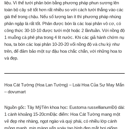
liệu. Vì thế tưới phân bón bằng phương pháp phun sương lên
toàn bộ cây sẽ tốt hơn rất nhiều so với cách tưới thẳng vào các
giá thể trong chậu. Nếu số lượng lan ít thì phương pháp nhúng
phân ngập là rất tốt. Phân được bón là các loại phân vô cơ, có
công thức 30-10-10 được tưới một hoặc 2 lần/tuần. Với nồng độ
1 muỗng cà phê pha trong 4 lít nước. Khi các giả hành chớm nụ
hoa, ta bón các loại phân 10-20-20 vối nồng độ và chu kỳ như
trên, để đảm bảo một sự đậu hoa chắc chắn, với những hoa to
và đẹp.
Hoa Cát Tường (Hoa Lan Tường) – Loài Hoa Của Sự May Mắn
– dovumart
Nguồn gốc: Tây MỹTên khoa học: Eustoma russellianumĐộ dài:
1 cành khoảng 15-20cmĐặc điểm: Hoa Cát Tường mang một
vẻ đẹp nhẹ nhàng, ngọt ngào và quý phái, có nhiều lớp cánh
mỏng manh, mịn màng xếp xoáy tạo hình đẹp mắt hơi giống