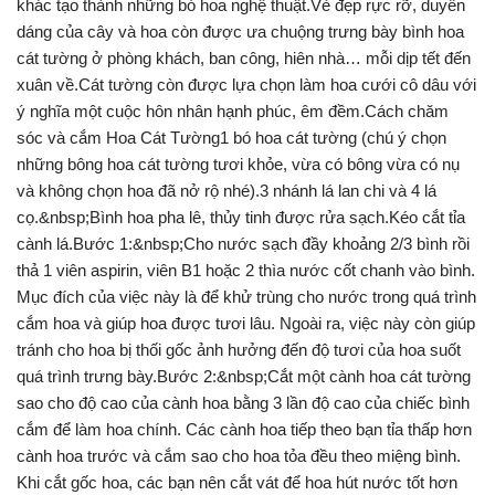
khác tạo thành những bó hoa nghệ thuật.Vẻ đẹp rực rỡ, duyên
dáng của cây và hoa còn được ưa chuộng trưng bày bình hoa
cát tường ở phòng khách, ban công, hiên nhà… mỗi dịp tết đến
xuân về.Cát tường còn được lựa chọn làm hoa cưới cô dâu với
ý nghĩa một cuộc hôn nhân hạnh phúc, êm đềm.Cách chăm
sóc và cắm Hoa Cát Tường1 bó hoa cát tường (chú ý chọn
những bông hoa cát tường tươi khỏe, vừa có bông vừa có nụ
và không chọn hoa đã nở rộ nhé).3 nhánh lá lan chi và 4 lá
cọ.&nbsp;Bình hoa pha lê, thủy tinh được rửa sạch.Kéo cắt tỉa
cành lá.Bước 1:&nbsp;Cho nước sạch đầy khoảng 2/3 bình rồi
thả 1 viên aspirin, viên B1 hoặc 2 thìa nước cốt chanh vào bình.
Mục đích của việc này là để khử trùng cho nước trong quá trình
cắm hoa và giúp hoa được tươi lâu. Ngoài ra, việc này còn giúp
tránh cho hoa bị thối gốc ảnh hưởng đến độ tươi của hoa suốt
quá trình trưng bày.Bước 2:&nbsp;Cắt một cành hoa cát tường
sao cho độ cao của cành hoa bằng 3 lần độ cao của chiếc bình
cắm để làm hoa chính. Các cành hoa tiếp theo bạn tỉa thấp hơn
cành hoa trước và cắm sao cho hoa tỏa đều theo miệng bình.
Khi cắt gốc hoa, các bạn nên cắt vát để hoa hút nước tốt hơn