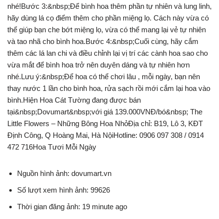
nhé!Bước 3:&nbsp;Để bình hoa thêm phần tự nhiên và lung linh,
hãy dùng lá cọ điểm thêm cho phần miệng lọ. Cách này vừa có
thể giúp bạn che bớt miệng lọ, vừa có thể mang lại vẻ tự nhiên
và tao nhã cho bình hoa.Bước 4:&nbsp;Cuối cùng, hãy cắm
thêm các lá lan chi và điều chỉnh lại vị trí các cành hoa sao cho
vừa mắt để bình hoa trở nên duyên dáng và tự nhiên hơn
nhé.Lưu ý:&nbsp;Để hoa có thể chơi lâu , mỗi ngày, bạn nên
thay nước 1 lần cho bình hoa, rửa sạch rồi mới cắm lại hoa vào
bình.Hiện Hoa Cát Tường đang được bán
tại&nbsp;Dovumart&nbsp;với giá 139.000VNĐ/bó&nbsp; The
Little Flowers – Những Bông Hoa NhỏĐịa chỉ: B19, Lô 3, KĐT
Định Công, Q Hoàng Mai, Hà NộiHotline: 0906 097 308 / 0914
472 716Hoa Tươi Mỗi Ngày
Nguồn hình ảnh: dovumart.vn
Số lượt xem hình ảnh: 99626
Thời gian đăng ảnh: 19 minute ago