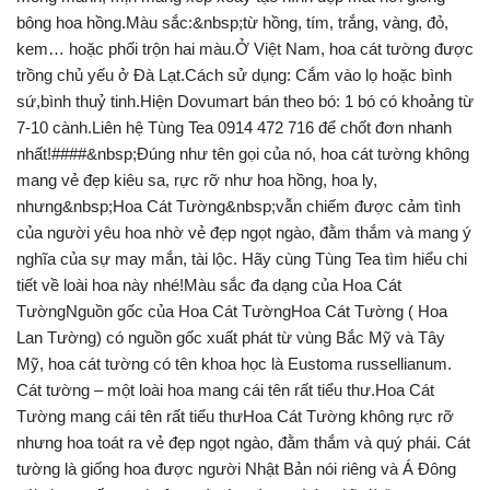
bông hoa hồng.Màu sắc:&nbsp;từ hồng, tím, trắng, vàng, đỏ,
kem… hoặc phối trộn hai màu.Ở Việt Nam, hoa cát tường được
trồng chủ yếu ở Đà Lạt.Cách sử dụng: Cắm vào lọ hoặc bình
sứ,bình thuỷ tinh.Hiện Dovumart bán theo bó: 1 bó có khoảng từ
7-10 cành.Liên hệ Tùng Tea 0914 472 716 để chốt đơn nhanh
nhất!####&nbsp;Đúng như tên gọi của nó, hoa cát tường không
mang vẻ đẹp kiêu sa, rực rỡ như hoa hồng, hoa ly,
nhưng&nbsp;Hoa Cát Tường&nbsp;vẫn chiếm được cảm tình
của người yêu hoa nhờ vẻ đẹp ngọt ngào, đằm thắm và mang ý
nghĩa của sự may mắn, tài lộc. Hãy cùng Tùng Tea tìm hiểu chi
tiết về loài hoa này nhé!Màu sắc đa dạng của Hoa Cát
TườngNguồn gốc của Hoa Cát TườngHoa Cát Tường ( Hoa
Lan Tường) có nguồn gốc xuất phát từ vùng Bắc Mỹ và Tây
Mỹ, hoa cát tường có tên khoa học là Eustoma russellianum.
Cát tường – một loài hoa mang cái tên rất tiểu thư.Hoa Cát
Tường mang cái tên rất tiểu thưHoa Cát Tường không rực rỡ
nhưng hoa toát ra vẻ đẹp ngọt ngào, đằm thắm và quý phái. Cát
tường là giống hoa được người Nhật Bản nói riêng và Á Đông