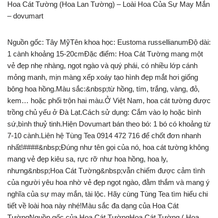
Hoa Cát Tường (Hoa Lan Tường) – Loài Hoa Của Sự May Mắn
– dovumart
Nguồn gốc: Tây MỹTên khoa học: Eustoma russellianumĐộ dài:
1 cành khoảng 15-20cmĐặc điểm: Hoa Cát Tường mang một
vẻ đẹp nhẹ nhàng, ngọt ngào và quý phái, có nhiều lớp cánh
mỏng manh, mịn màng xếp xoáy tạo hình đẹp mắt hơi giống
bông hoa hồng.Màu sắc:&nbsp;từ hồng, tím, trắng, vàng, đỏ,
kem… hoặc phối trộn hai màu.Ở Việt Nam, hoa cát tường được
trồng chủ yếu ở Đà Lạt.Cách sử dụng: Cắm vào lọ hoặc bình
sứ,bình thuỷ tinh.Hiện Dovumart bán theo bó: 1 bó có khoảng từ
7-10 cành.Liên hệ Tùng Tea 0914 472 716 để chốt đơn nhanh
nhất!####&nbsp;Đúng như tên gọi của nó, hoa cát tường không
mang vẻ đẹp kiêu sa, rực rỡ như hoa hồng, hoa ly,
nhưng&nbsp;Hoa Cát Tường&nbsp;vẫn chiếm được cảm tình
của người yêu hoa nhờ vẻ đẹp ngọt ngào, đằm thắm và mang ý
nghĩa của sự may mắn, tài lộc. Hãy cùng Tùng Tea tìm hiểu chi
tiết về loài hoa này nhé!Màu sắc đa dạng của Hoa Cát
TườngNguồn gốc của Hoa Cát TườngHoa Cát Tường ( Hoa