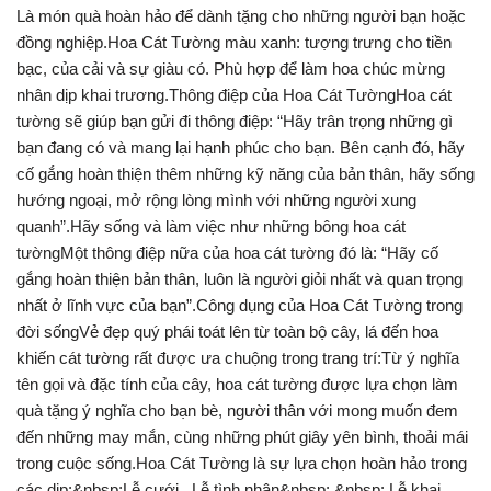
Là món quà hoàn hảo để dành tặng cho những người bạn hoặc
đồng nghiệp.Hoa Cát Tường màu xanh: tượng trưng cho tiền
bạc, của cải và sự giàu có. Phù hợp để làm hoa chúc mừng
nhân dịp khai trương.Thông điệp của Hoa Cát TườngHoa cát
tường sẽ giúp bạn gửi đi thông điệp: “Hãy trân trọng những gì
bạn đang có và mang lại hạnh phúc cho bạn. Bên cạnh đó, hãy
cố gắng hoàn thiện thêm những kỹ năng của bản thân, hãy sống
hướng ngoại, mở rộng lòng mình với những người xung
quanh”.Hãy sống và làm việc như những bông hoa cát
tườngMột thông điệp nữa của hoa cát tường đó là: “Hãy cố
gắng hoàn thiện bản thân, luôn là người giỏi nhất và quan trọng
nhất ở lĩnh vực của bạn”.Công dụng của Hoa Cát Tường trong
đời sốngVẻ đẹp quý phái toát lên từ toàn bộ cây, lá đến hoa
khiến cát tường rất được ưa chuộng trong trang trí:Từ ý nghĩa
tên gọi và đặc tính của cây, hoa cát tường được lựa chọn làm
quà tặng ý nghĩa cho bạn bè, người thân với mong muốn đem
đến những may mắn, cùng những phút giây yên bình, thoải mái
trong cuộc sống.Hoa Cát Tường là sự lựa chọn hoàn hảo trong
các dịp:&nbsp;Lễ cưới , Lễ tình nhân&nbsp;,&nbsp; Lễ khai