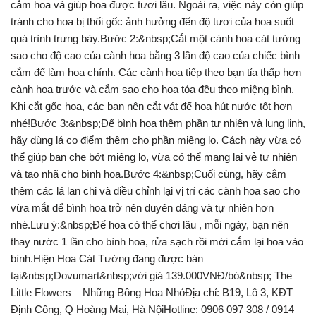
cắm hoa và giúp hoa được tươi lâu. Ngoài ra, việc này còn giúp
tránh cho hoa bị thối gốc ảnh hưởng đến độ tươi của hoa suốt
quá trình trưng bày.Bước 2:&nbsp;Cắt một cành hoa cát tường
sao cho độ cao của cành hoa bằng 3 lần độ cao của chiếc bình
cắm để làm hoa chính. Các cành hoa tiếp theo bạn tỉa thấp hơn
cành hoa trước và cắm sao cho hoa tỏa đều theo miệng bình.
Khi cắt gốc hoa, các bạn nên cắt vát để hoa hút nước tốt hơn
nhé!Bước 3:&nbsp;Để bình hoa thêm phần tự nhiên và lung linh,
hãy dùng lá cọ điểm thêm cho phần miệng lọ. Cách này vừa có
thể giúp bạn che bớt miệng lọ, vừa có thể mang lại vẻ tự nhiên
và tao nhã cho bình hoa.Bước 4:&nbsp;Cuối cùng, hãy cắm
thêm các lá lan chi và điều chỉnh lại vị trí các cành hoa sao cho
vừa mắt để bình hoa trở nên duyên dáng và tự nhiên hơn
nhé.Lưu ý:&nbsp;Để hoa có thể chơi lâu , mỗi ngày, bạn nên
thay nước 1 lần cho bình hoa, rửa sạch rồi mới cắm lại hoa vào
bình.Hiện Hoa Cát Tường đang được bán
tại&nbsp;Dovumart&nbsp;với giá 139.000VNĐ/bó&nbsp; The
Little Flowers – Những Bông Hoa NhỏĐịa chỉ: B19, Lô 3, KĐT
Định Công, Q Hoàng Mai, Hà NộiHotline: 0906 097 308 / 0914