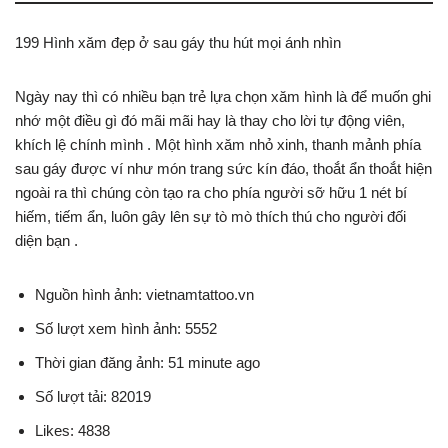
199 Hình xăm đẹp ở sau gáy thu hút mọi ánh nhìn
Ngày nay thì có nhiều bạn trẻ lựa chọn xăm hình là để muốn ghi
nhớ một điều gì đó mãi mãi hay là thay cho lời tự động viên,
khích lệ chính mình . Một hình xăm nhỏ xinh, thanh mảnh phía
sau gáy được ví như món trang sức kín đáo, thoắt ẩn thoắt hiện
ngoài ra thì chúng còn tạo ra cho phía người sỡ hữu 1 nét bí
hiếm, tiếm ẩn, luôn gây lên sự tò mò thích thú cho người đối
diện bạn .
Nguồn hình ảnh: vietnamtattoo.vn
Số lượt xem hình ảnh: 5552
Thời gian đăng ảnh: 51 minute ago
Số lượt tải: 82019
Likes: 4838