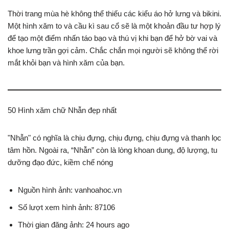
Thời trang mùa hè không thể thiếu các kiểu áo hở lưng và bikini.
Một hình xăm to và cầu kì sau cổ sẽ là một khoản đầu tư hợp lý
để tạo một điểm nhấn táo bạo và thú vị khi bạn để hở bờ vai và
khoe lưng trần gợi cảm. Chắc chắn mọi người sẽ không thể rời
mắt khỏi bạn và hình xăm của bạn.
50 Hình xăm chữ Nhẫn đẹp nhất
"Nhẫn" có nghĩa là chịu đựng, chịu đựng, chịu đựng và thanh lọc
tâm hồn. Ngoài ra, “Nhẫn” còn là lòng khoan dung, độ lượng, tu
dưỡng đạo đức, kiềm chế nóng
Nguồn hình ảnh: vanhoahoc.vn
Số lượt xem hình ảnh: 87106
Thời gian đăng ảnh: 24 hours ago