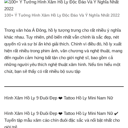
100+ Ý Tưởng Hình Xăm Hồ Ly Độc Đáo Và Ý Nghĩa Nhất 2022
Trong văn hóa Á Đông, hồ ly tượng trưng cho rất nhiều ý nghĩa
khác nhau. Tuy nhiên, phổ biến nhất vẫn chính là sắc đẹp, nét
quyến rũ và sự bí ẩn khó giải thích. Chính vì điều đó, hồ ly xuất
hiện rất nhiều trong phim ảnh, văn chương và nghệ thuật, mang
đến nguồn cảm hứng bất tận cho giới nghệ sĩ, bao gồm cả
những người yêu thích nghệ thuật xăm hình. Nếu tìm hiểu một
chút, bạn sẽ thấy có rất nhiều bộ sưu tập
Hình Xăm Hồ Ly 9 Đuôi Đẹp ❤️ Tattoo Hồ Ly Mini Nam Nữ
Hình Xăm Hồ Ly 9 Đuôi Đẹp ❤️ Tattoo Hồ Ly Mini Nam Nữ ✔️
Tuyển tập mẫu xăm cáo chín đuôi đặc sắc và nổi bật nhất cho
giới trẻ.