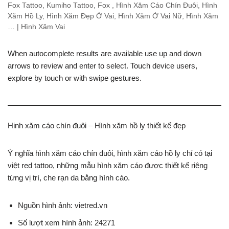
Fox Tattoo, Kumiho Tattoo, Fox , Hình Xăm Cáo Chín Đuôi, Hình
Xăm Hồ Ly, Hình Xăm Đẹp Ở Vai, Hình Xăm Ở Vai Nữ, Hình Xăm
… | Hình Xăm Vai
When autocomplete results are available use up and down
arrows to review and enter to select. Touch device users,
explore by touch or with swipe gestures.
Hinh xăm cáo chín đuôi – Hình xăm hồ ly thiết kế đẹp
Ý nghĩa hình xăm cáo chín đuôi, hình xăm cáo hồ ly chỉ có tại
việt red tattoo, những mẫu hình xăm cáo được thiết kế riêng
từng vị trí, che rạn da bằng hình cáo.
Nguồn hình ảnh: vietred.vn
Số lượt xem hình ảnh: 24271