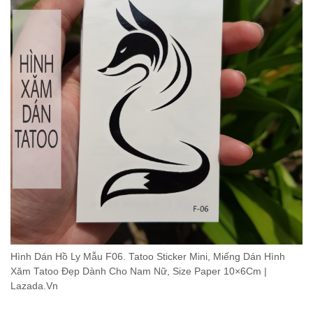
Hình Dán Hồ Ly Mẫu F06. Tatoo Sticker Mini, Miếng Dán Hình
Xăm Tatoo Đẹp Dành Cho Nam Nữ, Size Paper 10×6Cm |
Lazada.Vn