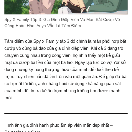
Spy X Family Tập 3: Gia Đình Điệp Viên Và Màn Bắt Cướp Vô
Cùng Hoàn Hảo, Anya Vẫn Là Tâm Điểm
Tâm điểm của Spy x Family tập 3 đó chính là màn phối hợp bắt
cướp vô cùng bá đạo của gia đình điệp viên. Khi cả 3 đang trò
chuyện cùng nhau trong công viên, họ nhìn thấy một kẻ giấu
mặt đã cướp túi tiền của một bà lão. Ngay lập tức cô vợ Yor sử
dụng những kỹ năng thượng thừa của mình để đuổi theo kẻ
trộm. Tuy nhiên hắn đã lần trốn vào một quán ăn. Để giúp đỡ bà
cụ bị mất túi tiền, anh chàng Loid sử dụng khả năng quan sát
của mình để tìm ra kẻ ăn trộm nhưng không tìm được manh
mối.
Hình ảnh gia đình hạnh phúc ấm áp viên mãn đẹp nhất –