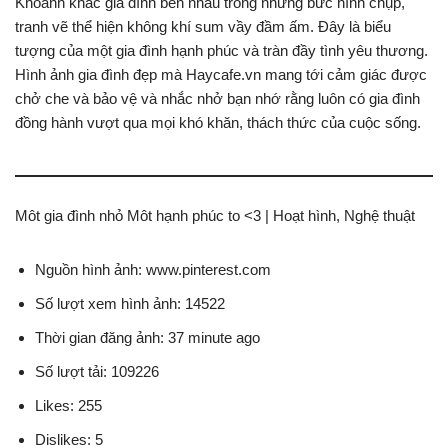
Khoảnh khắc gia đình bên nhau trong những bức hình chụp,
tranh vẽ thể hiện không khí sum vầy đầm ấm. Đây là biểu
tượng của một gia đình hạnh phúc và tràn đầy tình yêu thương.
Hình ảnh gia đình đẹp mà Haycafe.vn mang tới cảm giác được
chở che và bảo vệ và nhắc nhở bạn nhớ rằng luôn có gia đình
đồng hành vượt qua mọi khó khăn, thách thức của cuộc sống.
Môt gia đình nhỏ Môt hạnh phúc to <3 | Hoạt hình, Nghệ thuật
Nguồn hình ảnh: www.pinterest.com
Số lượt xem hình ảnh: 14522
Thời gian đăng ảnh: 37 minute ago
Số lượt tải: 109226
Likes: 255
Dislikes: 5