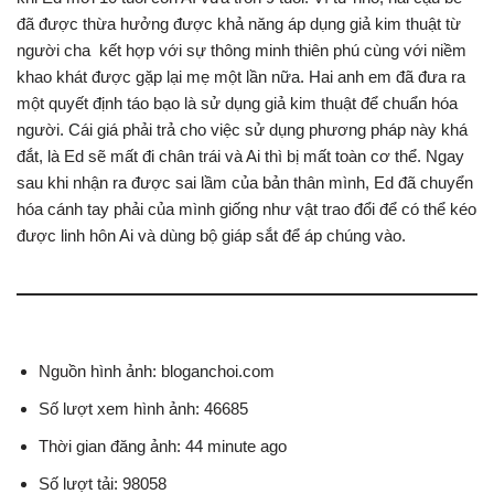
đã được thừa hưởng được khả năng áp dụng giả kim thuật từ
người cha kết hợp với sự thông minh thiên phú cùng với niềm
khao khát được gặp lại mẹ một lần nữa. Hai anh em đã đưa ra
một quyết định táo bạo là sử dụng giả kim thuật để chuẩn hóa
người. Cái giá phải trả cho việc sử dụng phương pháp này khá
đắt, là Ed sẽ mất đi chân trái và Ai thì bị mất toàn cơ thể. Ngay
sau khi nhận ra được sai lầm của bản thân mình, Ed đã chuyển
hóa cánh tay phải của mình giống như vật trao đổi để có thể kéo
được linh hôn Ai và dùng bộ giáp sắt để áp chúng vào.
Nguồn hình ảnh: bloganchoi.com
Số lượt xem hình ảnh: 46685
Thời gian đăng ảnh: 44 minute ago
Số lượt tải: 98058