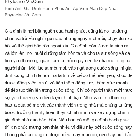
Hình Ảnh Gia Đình Hạnh Phúc Ấm Áp Viên Mãn Đẹp Nhất –
Phytocine-Vn.Com
Gia đình là nơi bắt nguồn của hạnh phúc, cũng là nơi ta dừng
chân và trở về nghỉ ngơi sau những ngày mệt mỏi, chạy đua xã
hội và thế giới bận rộn ngoài kia. Gia đình còn là nơi ta sinh ra
và lớn lên, nơi nuôi dưỡng tâm hồn ta và cho ta sự sống và cả
tình yêu thương, quan tâm ta mỗi ngày đến từ cha mẹ, ông bà,
người thân. Mỗi lúc ta mệt mỏi, vấp ngã trong cuộc sống thì gia
đình cũng chính là nơi mà ta tìm về để có thể mền yêu, khóc để
được động viên, an ủi và tiếp thêm động lực, thêm sức mạnh
để tiếp tục tiến lên trong cuộc sống. Chỉ có người thân mới thực
sự yêu thương vô điều kiện chính bạn. Nhờ vào tình thương
bao la của bố mẹ và các thành viên trong nhà mà chúng ta từng
bước trưởng thành, hoàn thiện chính mình và xây dựng chính
gia đình nhỏ của bản thân. Nếu bạn có một gia đình hạnh phúc
thì xin chúc mừng bạn thật nhiều vì điều này bởi cuộc sống này
không phải ai cũng có được điều may mắn đó, nên hãy biết bảo