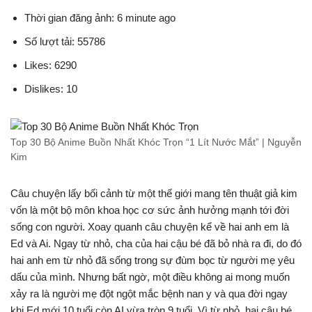
Thời gian đăng ảnh: 6 minute ago
Số lượt tải: 55786
Likes: 6290
Dislikes: 10
Top 30 Bộ Anime Buồn Nhất Khóc Trọn “1 Lít Nước Mắt” | Nguyễn
Kim
Câu chuyện lấy bối cảnh từ một thế giới mang tên thuật giả kim
vốn là một bộ môn khoa học cơ sức ảnh hưởng mạnh tới đời
sống con người. Xoay quanh câu chuyện kể về hai anh em là
Ed và Ai. Ngay từ nhỏ, cha của hai cậu bé đã bỏ nhà ra đi, do đó
hai anh em từ nhỏ đã sống trong sự đùm bọc từ người mẹ yêu
dấu của mình. Nhưng bất ngờ, một điều không ai mong muốn
xảy ra là người mẹ đột ngột mắc bệnh nan y và qua đời ngay
khi Ed mới 10 tuổi còn AI vừa tròn 9 tuổi. Vì từ nhỏ, hai cậu bé