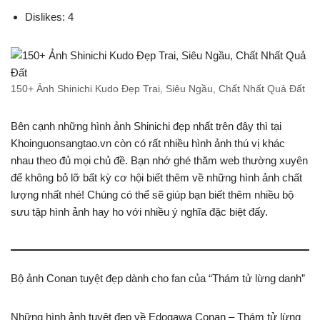
Dislikes: 4
150+ Ảnh Shinichi Kudo Đẹp Trai, Siêu Ngầu, Chất Nhất Quả Đất
Bên cạnh những hình ảnh Shinichi đẹp nhất trên đây thì tại
Khoinguonsangtao.vn còn có rất nhiều hình ảnh thú vị khác
nhau theo đủ mọi chủ đề. Bạn nhớ ghé thăm web thường xuyên
để không bỏ lỡ bất kỳ cơ hội biết thêm về những hình ảnh chất
lượng nhất nhé! Chúng có thể sẽ giúp bạn biết thêm nhiều bộ
sưu tập hình ảnh hay ho với nhiều ý nghĩa đặc biệt đấy.
Bộ ảnh Conan tuyệt đẹp dành cho fan của “Thám tử lừng danh”
Những hình ảnh tuyệt đẹp về Edogawa Conan – Thám tử lừng