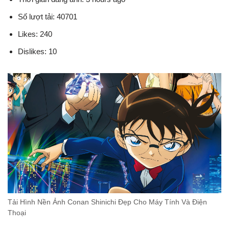
Số lượt tải: 40701
Likes: 240
Dislikes: 10
Tải Hình Nền Ảnh Conan Shinichi Đẹp Cho Máy Tính Và Điện
Thoại