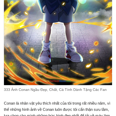
333 Ảnh Conan Ngầu Đẹp, Chất, Cá Tính Dành Tặng Các Fan
Conan là nhân vật yêu thích nhất của tôi trong rất nhiều năm, vì
thế những hình ảnh về Conan luôn được tôi cẩn thận sưu tầm,
lựa chọn cho mình những bức hình đẹp nhất để tải về máy làm