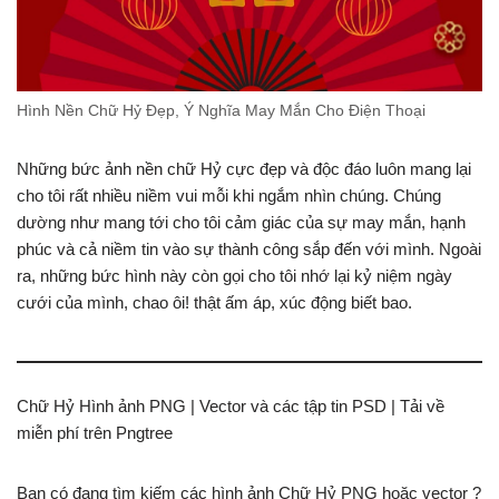
Hình Nền Chữ Hỷ Đẹp, Ý Nghĩa May Mắn Cho Điện Thoại
Những bức ảnh nền chữ Hỷ cực đẹp và độc đáo luôn mang lại
cho tôi rất nhiều niềm vui mỗi khi ngắm nhìn chúng. Chúng
dường như mang tới cho tôi cảm giác của sự may mắn, hạnh
phúc và cả niềm tin vào sự thành công sắp đến với mình. Ngoài
ra, những bức hình này còn gọi cho tôi nhớ lại kỷ niệm ngày
cưới của mình, chao ôi! thật ấm áp, xúc động biết bao.
Chữ Hỷ Hình ảnh PNG | Vector và các tập tin PSD | Tải về
miễn phí trên Pngtree
Bạn có đang tìm kiếm các hình ảnh Chữ Hỷ PNG hoặc vector ?