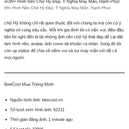
99+ Hình Nền Chữ Hỷ Đẹp, Ý Nghĩa May Mắn, Hạnh Phúc
chữ Hỷ không chỉ rất quen thuộc đối với chúng ta mà còn có ý
nghĩa vô cùng sâu sắc. Mỗi khi gia đình tôi có việc vui, điều đầu
tiên tôi nghĩ đến là tải những ảnh nền chữ hỷ thật đẹp để cài đặt
làm hình nền, avatar, ảnh cover tài khoản cá nhân. Song đó tôi
còn up status để chia sẻ niềm vui và sự may mắn với tất cả
mọi người.
BeeCost Mua Thông Minh
Nguồn hình ảnh: beecost.vn
Số lượt xem hình ảnh: 52211
Thời gian đăng ảnh: 1 minute ago