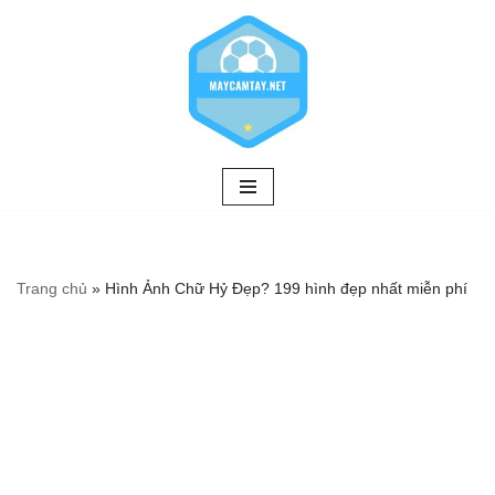
Chuyển
tới
nội
dung
Trang chủ
»
Hình Ảnh Chữ Hỷ Đẹp? 199 hình đẹp nhất miễn phí