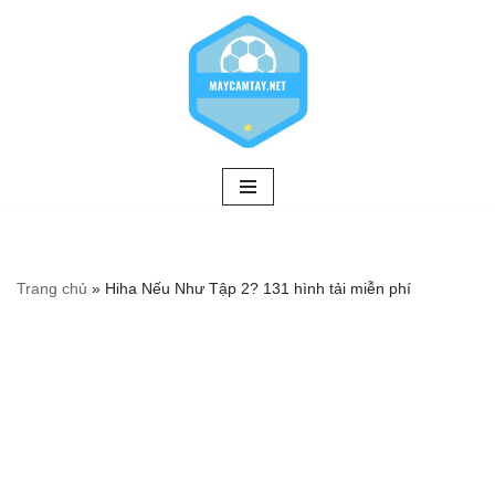
Chuyển
tới
nội
dung
Trang chủ
»
Hiha Nếu Như Tập 2? 131 hình tải miễn phí