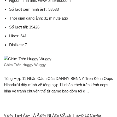
Nguồn hình ảnh: www.pinterest.com
Số lượt xem hình ảnh: 58533
Thời gian đăng ảnh: 31 minute ago
Số lượt tải: 39426
Likes: 541
Dislikes: 7
Ghim Trên Huggy Wuggy
Tổng Hợp 11 Nhân Cách Của DANNY BENNY Tren Kênh Oops
Hihadưới đây mình vẽ tổng hợp 11 nhân cách trên kênh oops
hiha vẽ tranh chuyển thể từ game bao gồm tội đ…
Váº½ Tá»I Äá» TÃ Äáº¾ NhÃ¢n CÃ¡ch Thá»© 12 Cá»§a