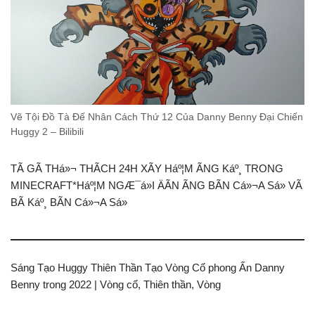
Vẽ Tội Đồ Tà Đế Nhân Cách Thứ 12 Của Danny Benny Đại Chiến
Huggy 2 – Bilibili
TÃ GÃ THá»¬ THÃCH 24H XÃY Háº¦M ÃNG Káº¸ TRONG
MINECRAFT*Háº¦M NGÆ¯á»I ÄÃN ÃNG BÃN Cá»¬A Sá» VÃ
BÃ Káº¸ BÃN Cá»¬A Sá»
Sáng Tạo Huggy Thiên Thần Tạo Vòng Cổ phong Ấn Danny
Benny trong 2022 | Vòng cổ, Thiên thần, Vòng