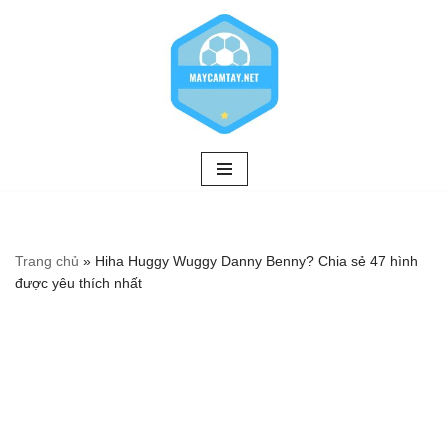
Chuyển
tới
nội
dung
Trang chủ
»
Hiha Huggy Wuggy Danny Benny? Chia sẻ 47 hình
được yêu thích nhất