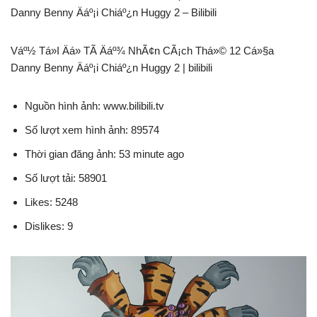
Danny Benny Äáº¡i Chiáº¿n Huggy 2 – Bilibili
Váº½ Tá»I Äá» TÃ Äáº¾ NhÃ¢n CÃ¡ch Thá»© 12 Cá»§a
Danny Benny Äáº¡i Chiáº¿n Huggy 2 | bilibili
Nguồn hình ảnh: www.bilibili.tv
Số lượt xem hình ảnh: 89574
Thời gian đăng ảnh: 53 minute ago
Số lượt tải: 58901
Likes: 5248
Dislikes: 9