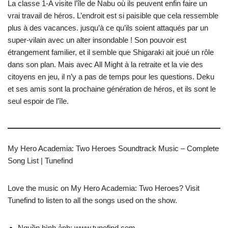
La classe 1-A visite l’île de Nabu où ils peuvent enfin faire un
vrai travail de héros. L’endroit est si paisible que cela ressemble
plus à des vacances. jusqu’à ce qu’ils soient attaqués par un
super-vilain avec un alter insondable ! Son pouvoir est
étrangement familier, et il semble que Shigaraki ait joué un rôle
dans son plan. Mais avec All Might à la retraite et la vie des
citoyens en jeu, il n’y a pas de temps pour les questions. Deku
et ses amis sont la prochaine génération de héros, et ils sont le
seul espoir de l’île.
My Hero Academia: Two Heroes Soundtrack Music – Complete
Song List | Tunefind
Love the music on My Hero Academia: Two Heroes? Visit
Tunefind to listen to all the songs used on the show.
Nguồn hình ảnh: www.tunefind.com