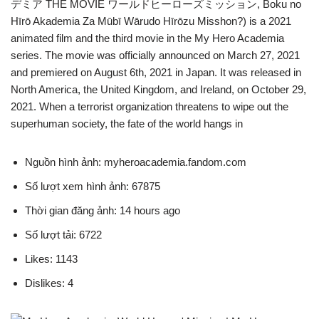
デミア THE MOVIE ワールドヒーローズミッション, Boku no
Hīrō Akademia Za Mūbī Wārudo Hīrōzu Misshon?) is a 2021
animated film and the third movie in the My Hero Academia
series. The movie was officially announced on March 27, 2021
and premiered on August 6th, 2021 in Japan. It was released in
North America, the United Kingdom, and Ireland, on October 29,
2021. When a terrorist organization threatens to wipe out the
superhuman society, the fate of the world hangs in
Nguồn hình ảnh: myheroacademia.fandom.com
Số lượt xem hình ảnh: 67875
Thời gian đăng ảnh: 14 hours ago
Số lượt tải: 6722
Likes: 1143
Dislikes: 4