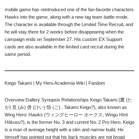
mobile game has reintroduced one of the fan-favorite characters
Hawks into the game, along with a new tag team battle mode.
The character is available through the Limited Time Recruit, and
he will stay there for 2 weeks before disappearing when the
campaign ends on September 27. His custom EX Support
cards are also available in the limited card recruit during the
same period.
Keigo Takami | My Hero Academia Wiki | Fandom
Overview Gallery Synopsis Relationships Keigo Takami (鷹 (た
か) 見 (み) 啓 (けい) 悟 (ご) , Takami Keigo?), also known as
Wing Hero: Hawks (ウィングヒーロー ホークス, Wingu Hīrō
Hōkusu?), is the former No. 3 and current No. 2 Pro Hero. Keigo
is a man of average height with a slim and narrow build. He
himself has pointed out that his back muscles are not broad