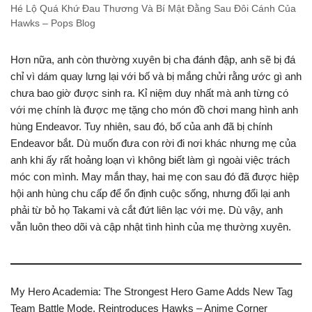
Hé Lộ Quá Khứ Đau Thương Và Bí Mật Đằng Sau Đôi Cánh Của
Hawks – Pops Blog
Hơn nữa, anh còn thường xuyên bị cha đánh đập, anh sẽ bị đá
chỉ vì dám quay lưng lại với bố và bị mắng chửi rằng ước gì anh
chưa bao giờ được sinh ra. Kỉ niệm duy nhất mà anh từng có
với mẹ chính là được mẹ tặng cho món đồ chơi mang hình anh
hùng Endeavor. Tuy nhiên, sau đó, bố của anh đã bị chính
Endeavor bắt. Dù muốn đưa con rời đi nơi khác nhưng mẹ của
anh khi ấy rất hoảng loạn vì không biết làm gì ngoài việc trách
móc con mình. May mắn thay, hai mẹ con sau đó đã được hiệp
hội anh hùng chu cấp để ổn định cuộc sống, nhưng đổi lại anh
phải từ bỏ họ Takami và cắt đứt liên lạc với mẹ. Dù vậy, anh
vẫn luôn theo dõi và cập nhật tình hình của mẹ thường xuyên.
My Hero Academia: The Strongest Hero Game Adds New Tag
Team Battle Mode, Reintroduces Hawks – Anime Corner