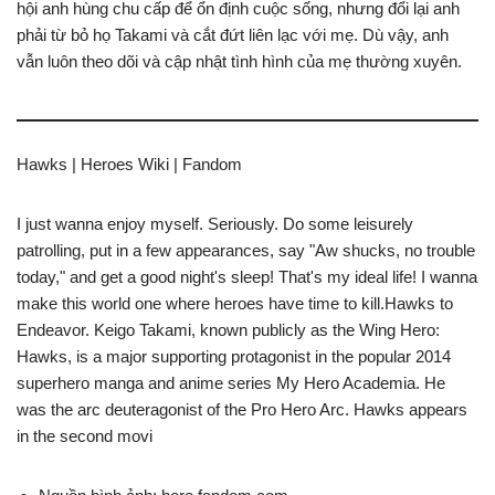
hội anh hùng chu cấp để ổn định cuộc sống, nhưng đổi lại anh
phải từ bỏ họ Takami và cắt đứt liên lạc với mẹ. Dù vậy, anh
vẫn luôn theo dõi và cập nhật tình hình của mẹ thường xuyên.
Hawks | Heroes Wiki | Fandom
I just wanna enjoy myself. Seriously. Do some leisurely
patrolling, put in a few appearances, say "Aw shucks, no trouble
today," and get a good night's sleep! That's my ideal life! I wanna
make this world one where heroes have time to kill.Hawks to
Endeavor. Keigo Takami, known publicly as the Wing Hero:
Hawks, is a major supporting protagonist in the popular 2014
superhero manga and anime series My Hero Academia. He
was the arc deuteragonist of the Pro Hero Arc. Hawks appears
in the second movi