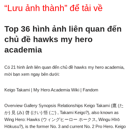
“Lưu ảnh thành” để tải về
Top 36 hình ảnh liên quan đến
chủ đề hawks my hero
academia
Có 21 hình ảnh liên quan đến chủ đề hawks my hero academia,
mời bạn xem ngay bên dưới:
Keigo Takami | My Hero Academia Wiki | Fandom
Overview Gallery Synopsis Relationships Keigo Takami (鷹 (た
か) 見 (み) 啓 (けい) 悟 (ご) , Takami Keigo?), also known as
Wing Hero: Hawks (ウィングヒーロー ホークス, Wingu Hīrō
Hōkusu?), is the former No. 3 and current No. 2 Pro Hero. Keigo