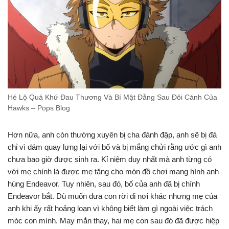
Hé Lộ Quá Khứ Đau Thương Và Bí Mật Đằng Sau Đôi Cánh Của
Hawks – Pops Blog
Hơn nữa, anh còn thường xuyên bị cha đánh đập, anh sẽ bị đá
chỉ vì dám quay lưng lại với bố và bị mắng chửi rằng ước gì anh
chưa bao giờ được sinh ra. Kỉ niệm duy nhất mà anh từng có
với mẹ chính là được mẹ tặng cho món đồ chơi mang hình anh
hùng Endeavor. Tuy nhiên, sau đó, bố của anh đã bị chính
Endeavor bắt. Dù muốn đưa con rời đi nơi khác nhưng mẹ của
anh khi ấy rất hoảng loạn vì không biết làm gì ngoài việc trách
móc con mình. May mắn thay, hai mẹ con sau đó đã được hiệp