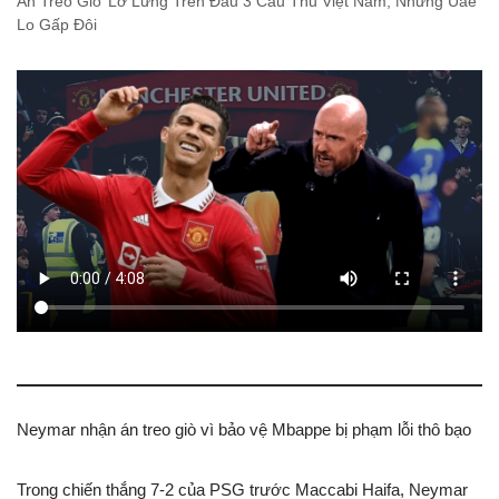
Án Treo Giò’ Lơ Lửng Trên Đầu 3 Cầu Thủ Việt Nam, Nhưng Uae
Lo Gấp Đôi
Neymar nhận án treo giò vì bảo vệ Mbappe bị phạm lỗi thô bạo
Trong chiến thắng 7-2 của PSG trước Maccabi Haifa, Neymar