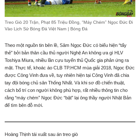
Treo Giò 20 Trận, Phạt 85 Triệu Đồng, “Máy Chém” Ngọc Đức Đi
Vào Lịch Sử Bóng Đá Việt Nam | Bóng Đá
Theo một nguồn tin bên lề, Sâm Ngọc Đức có biểu hiện “tẩy
thẻ” bởi bản thân cầu thủ người Nghệ An không ưa gì HLV
Toshiya Miura, nhiều lần cựu tuyển thủ Quốc gia phản ứng ra
mặt. Thực tế, khoác áo CLB TP.HCM mùa giải 2018, Ngọc Đức
được Công Vinh đưa về, tuy nhiên hiện tại Công Vinh đã chia
tay đội bóng chủ sân Thống Nhất. Và khi sơ đồ chiến thuật,
cách bố trí con người không phù hợp, rất nhiều thông tin cho
rằng “máy chém” Ngọc Đức “bật” lại ông thầy người Nhật Bản
để tìm bên đỗ mới.
Hoàng Thịnh tái xuất sau án treo giò