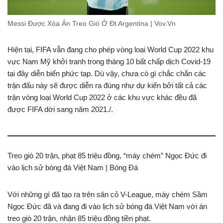
Messi Được Xóa Án Treo Giò Ở Đt Argentina | Vov.Vn
Hiện tại, FIFA vẫn đang cho phép vòng loại World Cup 2022 khu
vực Nam Mỹ khởi tranh trong tháng 10 bất chấp dịch Covid-19
tại đây diễn biến phức tạp. Dù vậy, chưa có gì chắc chắn các
trận đấu này sẽ được diễn ra đúng như dự kiến bởi tất cả các
trận vòng loại World Cup 2022 ở các khu vực khác đều đã
được FIFA dời sang năm 2021./.
Treo giò 20 trận, phạt 85 triệu đồng, “máy chém” Ngọc Đức đi
vào lịch sử bóng đá Việt Nam | Bóng Đá
Với những gì đã tạo ra trên sân cỏ V-League, máy chém Sầm
Ngọc Đức đã và đang đi vào lịch sử bóng đá Việt Nam với án
treo giò 20 trận, nhận 85 triệu đồng tiền phạt.