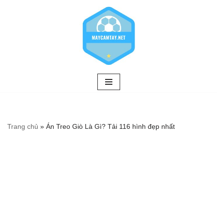
Chuyển
tới
nội
dung
Trang chủ
»
Án Treo Giò Là Gì? Tải 116 hình đẹp nhất