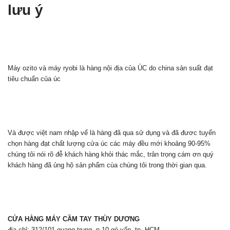
lưu ý
Máy
ozito
và máy
ryobi
là hàng nội địa của ÚC do china sản suất đạt
tiêu chuẩn của úc
Và được việt nam nhập vể là hàng đã qua sử dụng và đã đươc tuyển
chọn hàng đạt chất lượng cửa úc các máy đều mới khoảng 90-95%
chúng tôi nói rõ đễ khách hàng khỏi thác mắc, trân trọng cám ơn quý
khách hàng đã ủng hộ sản phẩm cùa chúng tôi trong thời gian qua.
CỬA HÀNG MÁY CẦM TAY THÙY DƯƠNG
địa chỉ: 312/101 quang trung ,p.10 gò vấp, tp. HCM