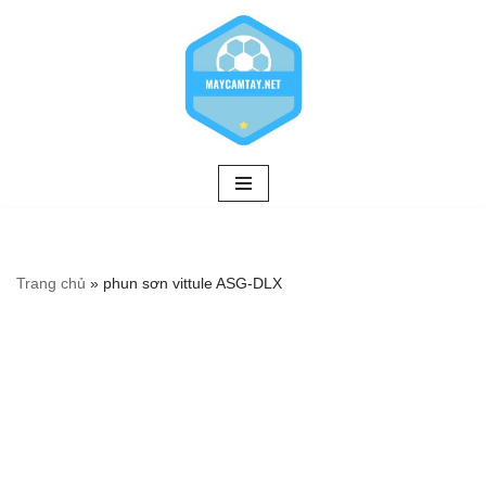
Chuyển
tới
nội
dung
Trang chủ
»
phun sơn vittule ASG-DLX