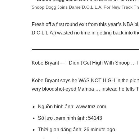
Snoop Dogg Joins Dame D.O.L.L.A. For New Track Tha
Fresh off a first round exit from this year’s NBA 
D.O.L.L.A.) wasted no time in getting back into th
Kobe Bryant — I Didn’t Get High With Snoop … 
Kobe Bryant says he WAS NOT HIGH in the pic t
very bloodshot-eyed Mamba … instead he tells TM
Nguồn hình ảnh: www.tmz.com
Số lượt xem hình ảnh: 54143
Thời gian đăng ảnh: 26 minute ago