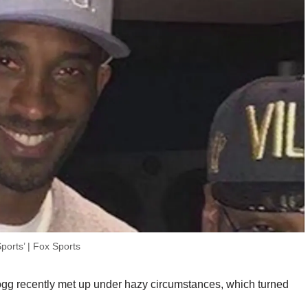
rts’ | Fox Sports
g recently met up under hazy circumstances, which turned