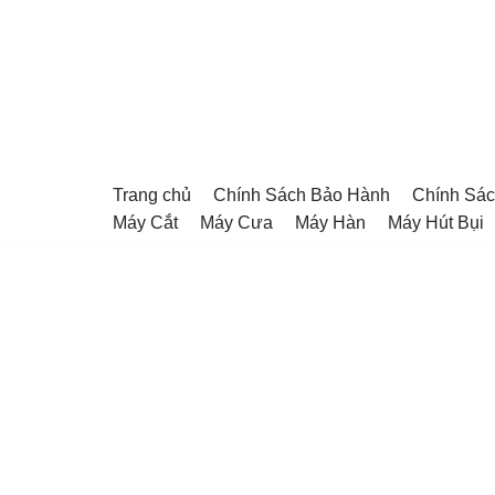
Chuyển
tới
nội
dung
Trang chủ
Chính Sách Bảo Hành
Chính Sác
Máy Cắt
Máy Cưa
Máy Hàn
Máy Hút Bụi