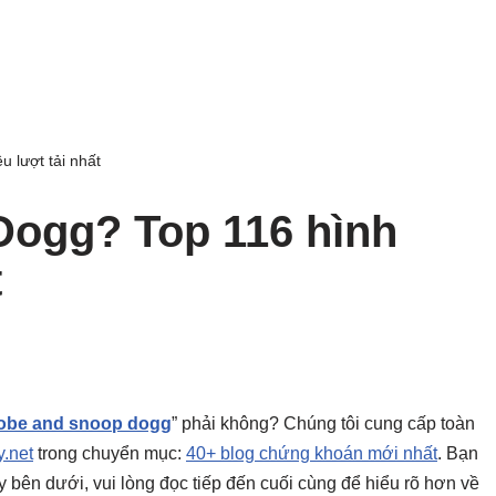
 lượt tải nhất
ogg? Top 116 hình
t
obe and snoop dogg
” phải không? Chúng tôi cung cấp toàn
.net
trong chuyển mục:
40+ blog chứng khoán mới nhất
. Bạn
gay bên dưới, vui lòng đọc tiếp đến cuối cùng để hiểu rõ hơn về