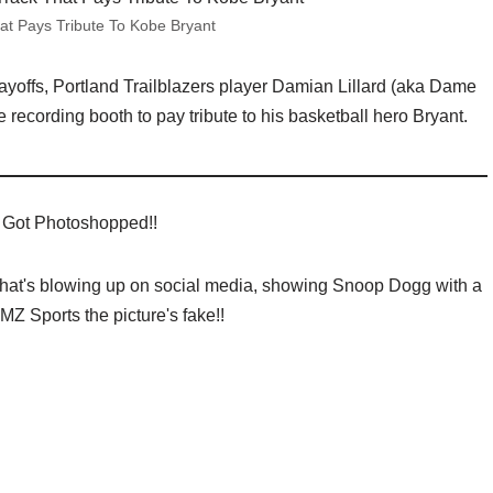
t Pays Tribute To Kobe Bryant
playoffs, Portland Trailblazers player Damian Lillard (aka Dame
e recording booth to pay tribute to his basketball hero Bryant.
I Got Photoshopped!!
hat's blowing up on social media, showing Snoop Dogg with a
Z Sports the picture's fake!!