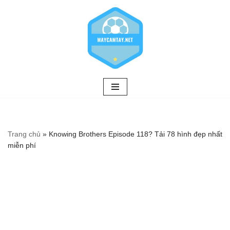
Chuyển
tới
nội
dung
Trang chủ
»
Knowing Brothers Episode 118? Tải 78 hình đẹp nhất
miễn phí