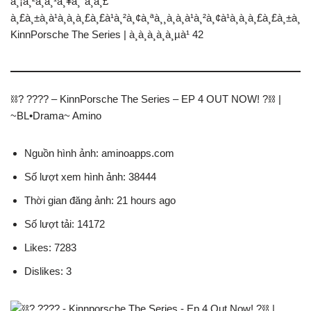
à¸¡à¸²à¸à¸¹à¸¥à¸°à¸à¸£
à¸£à¸±à¸à¹à¸à¸à¸£à¸£à¹à¸²à¸¢à¸ªà¸¸à¸à¸à¹à¸²à¸¢à¹à¸à¸à¸£à¸£à¸±à¸
KinnPorsche The Series | à¸à¸­à¸à¸à¸µà¹ 42
⛓? ???? – KinnPorsche The Series – EP 4 OUT NOW! ?⛓ |
~BL•Drama~ Amino
Nguồn hình ảnh: aminoapps.com
Số lượt xem hình ảnh: 38444
Thời gian đăng ảnh: 21 hours ago
Số lượt tải: 14172
Likes: 7283
Dislikes: 3