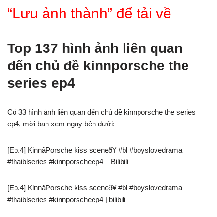
“Lưu ảnh thành” để tải về
Top 137 hình ảnh liên quan
đến chủ đề kinnporsche the
series ep4
Có 33 hình ảnh liên quan đến chủ đề kinnporsche the series
ep4, mời bạn xem ngay bên dưới:
[Ep.4] KinnâPorsche kiss sceneð¥ #bl #boyslovedrama
#thaiblseries #kinnporscheep4 – Bilibili
[Ep.4] KinnâPorsche kiss sceneð¥ #bl #boyslovedrama
#thaiblseries #kinnporscheep4 | bilibili