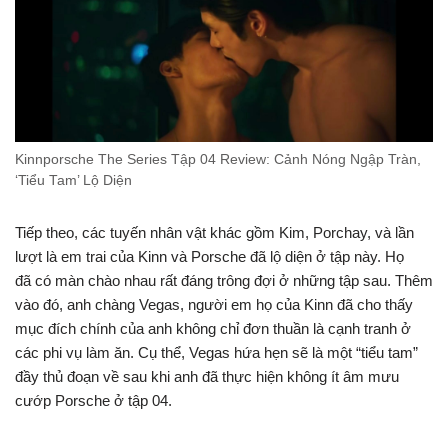
Kinnporsche The Series Tập 04 Review: Cảnh Nóng Ngập Tràn,
‘Tiểu Tam’ Lộ Diện
Tiếp theo, các tuyến nhân vật khác gồm Kim, Porchay, và lần
lượt là em trai của Kinn và Porsche đã lộ diện ở tập này. Họ
đã có màn chào nhau rất đáng trông đợi ở những tập sau. Thêm
vào đó, anh chàng Vegas, người em họ của Kinn đã cho thấy
mục đích chính của anh không chỉ đơn thuần là cạnh tranh ở
các phi vụ làm ăn. Cụ thể, Vegas hứa hẹn sẽ là một “tiểu tam”
đầy thủ đoạn về sau khi anh đã thực hiện không ít âm mưu
cướp Porsche ở tập 04.