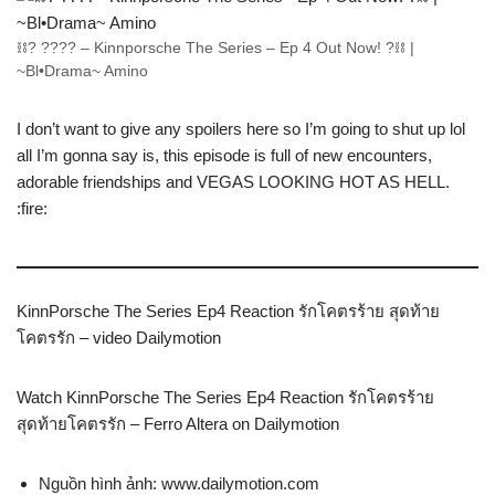
⛓? ???? – Kinnporsche The Series – Ep 4 Out Now! ?⛓ |
~Bl•Drama~ Amino
I don’t want to give any spoilers here so I’m going to shut up lol
all I’m gonna say is, this episode is full of new encounters,
adorable friendships and VEGAS LOOKING HOT AS HELL.
:fire:
KinnPorsche The Series Ep4 Reaction รักโคตรร้าย สุดท้าย
โคตรรัก – video Dailymotion
Watch KinnPorsche The Series Ep4 Reaction รักโคตรร้าย
สุดท้ายโคตรรัก – Ferro Altera on Dailymotion
Nguồn hình ảnh: www.dailymotion.com