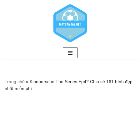
Chuyển
tới
nội
dung
Trang chủ
»
Kinnporsche The Series Ep4? Chia sẻ 161 hình đẹp
nhất miễn phí