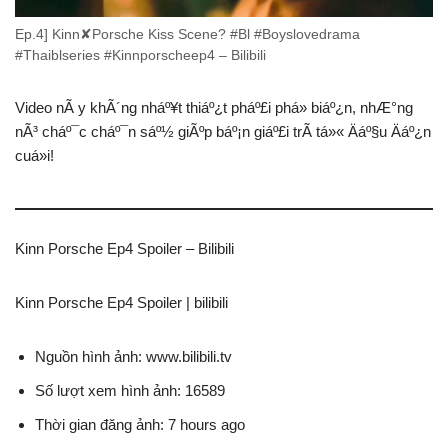
Ep.4] Kinn✘Porsche Kiss Scene? #Bl #Boyslovedrama
#Thaiblseries #Kinnporscheep4 – Bilibili
Video nÃ y khÃ´ng nháº¥t thiáº¿t pháº£i phá» biáº¿n, nhÆ°ng
nÃ³ cháº¯c cháº¯n sáº½ giÃºp báº¡n giáº£i trÃ­ tá»« Äáº§u Äáº¿n
cuá»i!
Kinn Porsche Ep4 Spoiler – Bilibili
Kinn Porsche Ep4 Spoiler | bilibili
Nguồn hình ảnh: www.bilibili.tv
Số lượt xem hình ảnh: 16589
Thời gian đăng ảnh: 7 hours ago