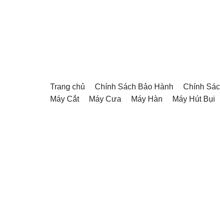
Chuyển
tới
nội
dung
Trang chủ
Chính Sách Bảo Hành
Chính Sác
Máy Cắt
Máy Cưa
Máy Hàn
Máy Hút Bụi