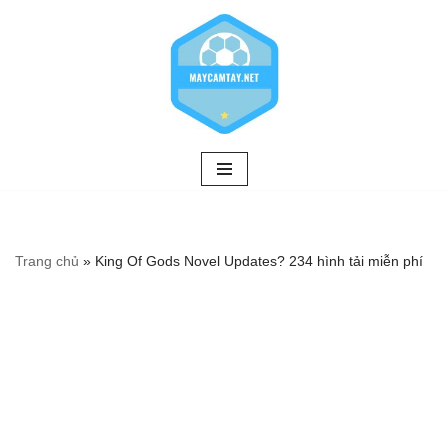
Chuyển
tới
nội
dung
Trang chủ
»
King Of Gods Novel Updates? 234 hình tải miễn phí