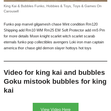
King Kai & Bubbles Funko, Hobbies & Toys, Toys & Games On
Carousell
Funko pop marvel gilgamesh chase Mint condition Rm120
Shipping add Rm10 WM Rm25 EM Soft Protector add rm5 Pm
for more details Moon knight scarlet witch scarlet scarab
eternals funko pop collectibles avengers Loki iron man captain
america thor chase gitd demon slayer hottoys hot toys
Video for king kai and bubbles
Goku mistook bubbles for king
kai
View Video Here