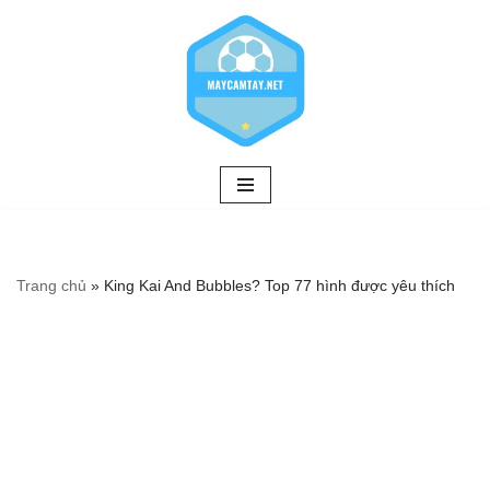
Chuyển
tới
nội
dung
Trang chủ
»
King Kai And Bubbles? Top 77 hình được yêu thích