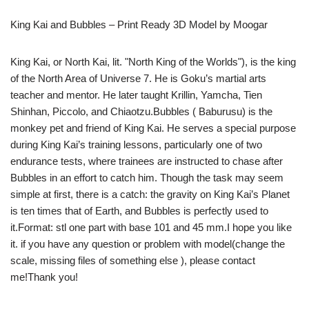
King Kai and Bubbles – Print Ready 3D Model by Moogar
King Kai, or North Kai, lit. "North King of the Worlds"), is the king
of the North Area of Universe 7. He is Goku’s martial arts
teacher and mentor. He later taught Krillin, Yamcha, Tien
Shinhan, Piccolo, and Chiaotzu.Bubbles ( Baburusu) is the
monkey pet and friend of King Kai. He serves a special purpose
during King Kai’s training lessons, particularly one of two
endurance tests, where trainees are instructed to chase after
Bubbles in an effort to catch him. Though the task may seem
simple at first, there is a catch: the gravity on King Kai’s Planet
is ten times that of Earth, and Bubbles is perfectly used to
it.Format: stl one part with base 101 and 45 mm.I hope you like
it. if you have any question or problem with model(change the
scale, missing files of something else ), please contact
me!Thank you!