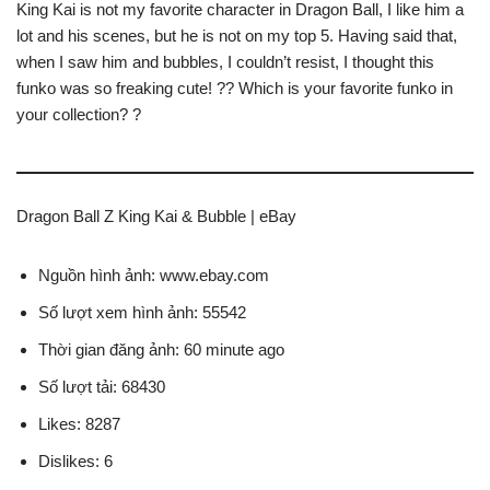
King Kai is not my favorite character in Dragon Ball, I like him a
lot and his scenes, but he is not on my top 5. Having said that,
when I saw him and bubbles, I couldn’t resist, I thought this
funko was so freaking cute! ?? Which is your favorite funko in
your collection? ?
Dragon Ball Z King Kai & Bubble | eBay
Nguồn hình ảnh: www.ebay.com
Số lượt xem hình ảnh: 55542
Thời gian đăng ảnh: 60 minute ago
Số lượt tải: 68430
Likes: 8287
Dislikes: 6