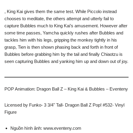
, King Kai gives them the same test. While Piccolo instead
chooses to meditate, the others attempt and utterly fail to
capture Bubbles much to King Kai’s amusement. However after
some time passes, Yamcha quickly rushes after Bubbles and
tackles him with his legs, gripping the monkey tightly in his
grasp, Tien is then shown phasing back and forth in front of
Bubbles before grabbing him by the tail and finally Chiaotzu is
seen capturing Bubbles and yanking him up and down out of joy.
POP Animation: Dragon Ball Z – King Kai & Bubbles – Eventeny
Licensed by Funko- 3 3/4" Tall- Dragon Ball Z Pop! #532- Vinyl
Figure
Nguồn hình ảnh: www.eventeny.com