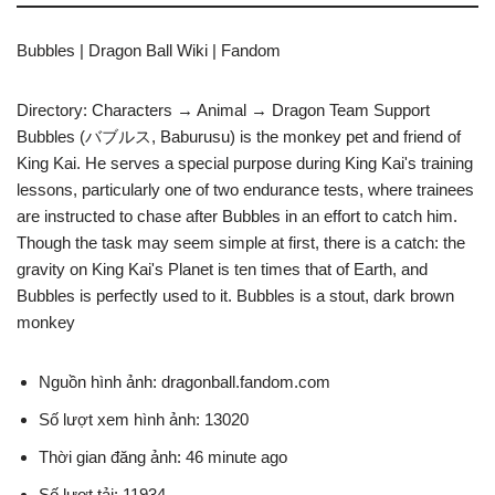
Bubbles | Dragon Ball Wiki | Fandom
Directory: Characters → Animal → Dragon Team Support
Bubbles (バブルス, Baburusu) is the monkey pet and friend of
King Kai. He serves a special purpose during King Kai's training
lessons, particularly one of two endurance tests, where trainees
are instructed to chase after Bubbles in an effort to catch him.
Though the task may seem simple at first, there is a catch: the
gravity on King Kai's Planet is ten times that of Earth, and
Bubbles is perfectly used to it. Bubbles is a stout, dark brown
monkey
Nguồn hình ảnh: dragonball.fandom.com
Số lượt xem hình ảnh: 13020
Thời gian đăng ảnh: 46 minute ago
Số lượt tải: 11934