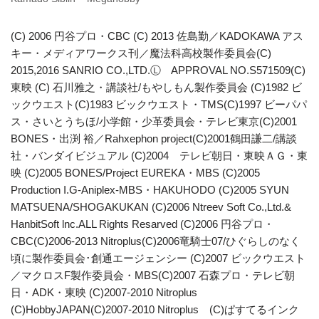
(C) 2006 円谷プロ・CBC (C) 2013 佐島勤／KADOKAWA アス
キー・メディアワークス刊／魔法科高校製作委員会(C)
2015,2016 SANRIO CO.,LTD.Ⓛ APPROVAL NO.S571509(C)
東映 (C) 石川雅之・講談社/もやしもん製作委員会 (C)1982 ビ
ックウエスト(C)1983 ビックウエスト・TMS(C)1997 ビーパパ
ス・さいとうちほ/小学館・少革委員会・テレビ東京(C)2001
BONES・出渕 裕／Rahxephon project(C)2001鶴田謙二/講談
社・バンダイビジュアル (C)2004 テレビ朝日・東映ＡＧ・東
映 (C)2005 BONES/Project EUREKA・MBS (C)2005
Production I.G-Aniplex-MBS・HAKUHODO (C)2005 SYUN
MATSUENA/SHOGAKUKAN (C)2006 Ntreev Soft Co.,Ltd.&
HanbitSoft lnc.ALL Rights Resarved (C)2006 円谷プロ・
CBC(C)2006-2013 Nitroplus(C)2006竜騎士07/ひぐらしのなく
頃に製作委員会･創通エージェンシー (C)2007 ビックウエスト
／マクロスF製作委員会・MBS(C)2007 石森プロ・テレビ朝
日・ADK・東映 (C)2007-2010 Nitroplus
(C)HobbyJAPAN(C)2007-2010 Nitroplus (C)ぱすてるインク