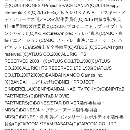
会(C)2014 BONES / Project SPACE DANDY(C)2014 Happy
Elements K.K(C)2015 FiFS／ＫＡＤＯＫＡＷＡ アスキー・メ
ディアワークス刊／POSA製作委員会(C)2015 内藤泰弘/集英
社･血界戦線製作委員会(C)2016 プロジェクトラブライブ！サ
ンシャイン!!(C)A-1 Pictures/Aniplex・テレビ東京(C)ABC・東
映アニメーション(C)ABC･メ～テレ･東映アニメーション･ハ
ピネット (C)AIS/海上安全整備局(C)ATLUS (C)SEGA All rights
reserved.(C)ATLUS CO.2006 ALL RIGHTS
RESERVED.2008 (C)ATLUS CO.LTD.1996(C)ATLUS
CO.2006 ALL RIGHTS RESERVED.LTD.1996(C)ATLUS
CO.LTD.20072009(C)BANDAI NAMCO Games Inc.
(C)BANDAI・こどもの館(C)BNEI／PROJECT
CINDERELLA(C)BNP/BANDAI, NAS, TV TOKYO(C)BNP/T&B
PARTNERS (C)BNP/T&B MOVIE
PARTNERS(C)BONES/STAR DRIVER製作委員会・
MBS(C)BONES/キャプテン・アース製作委員会・
MBS(C)BONES・會川 昇／コンクリートレボルティオ製作委
員会(C)CAPCOM /TEAM BASARA(C)CAPCOM CO., LTD.