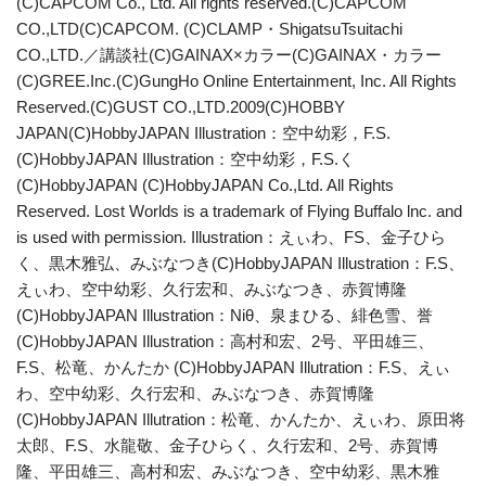
(C)CAPCOM Co., Ltd. All rights reserved.(C)CAPCOM
CO.,LTD(C)CAPCOM. (C)CLAMP・ShigatsuTsuitachi
CO.,LTD.／講談社(C)GAINAX×カラー(C)GAINAX・カラー
(C)GREE.Inc.(C)GungHo Online Entertainment, Inc. All Rights
Reserved.(C)GUST CO.,LTD.2009(C)HOBBY
JAPAN(C)HobbyJAPAN Illustration：空中幼彩，F.S.
(C)HobbyJAPAN Illustration：空中幼彩，F.S.く
(C)HobbyJAPAN (C)HobbyJAPAN Co.,Ltd. All Rights
Reserved. Lost Worlds is a trademark of Flying Buffalo lnc. and
is used with permission. Illustration：えぃわ、FS、金子ひら
く、黒木雅弘、みぶなつき(C)HobbyJAPAN Illustration：F.S、
えぃわ、空中幼彩、久行宏和、みぶなつき、赤賀博隆
(C)HobbyJAPAN Illustration：Niθ、泉まひる、緋色雪、誉
(C)HobbyJAPAN Illustration：高村和宏、2号、平田雄三、
F.S、松竜、かんたか (C)HobbyJAPAN Illutration：F.S、えぃ
わ、空中幼彩、久行宏和、みぶなつき、赤賀博隆
(C)HobbyJAPAN Illutration：松竜、かんたか、えぃわ、原田将
太郎、F.S、水龍敬、金子ひらく、久行宏和、2号、赤賀博
隆、平田雄三、高村和宏、みぶなつき、空中幼彩、黒木雅