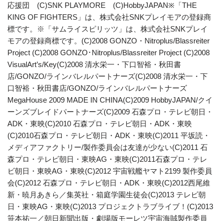
応援団 (C)SNK PLAYMORE (C)HobbyJAPAN※「THE
KING OF FIGHTERS」は、株式会社SNKプレイモアの登録商
標です。※「サムライスピリッツ」は、株式会社SNKプレイ
モアの登録商標です。(C)2008 GONZO・Nitroplus/Blassreiter
Project (C)2008 GONZO･Nitroplus/Blassreiter Project (C)2008
VisualArt’s/Key(C)2008 清水栄一・下口智裕・秋田書
店/GONZO/ラインバレルパートナーズ(C)2008 清水栄一・下
口智裕・秋田書店/GONZO/ラインバレルパートナーズ
MegaHouse 2009 MADE IN CHINA(C)2009 HobbyJAPAN/クイ
ーンズブレイドパートナーズ(C)2009 石森プロ・テレビ朝日・
ADK・東映(C)2010 石森プロ・テレビ朝日・ADK・東映
(C)2010石森プロ・テレビ朝日・ADK・東映(C)2011 平坂読・
メディアファクトリー/製作委員会は友達が少ない(C)2011 石
森プロ・テレビ朝日・東映AG・東映(C)2011石森プロ・テレ
ビ朝日・東映AG・東映(C)2012 宇宙戦艦ヤマト2199 製作委員
会(C)2012 石森プロ・テレビ朝日・ADK・東映(C)2012西尾維
新・暁月あきら／集英社・箱庭学園生徒会(C)2013 テレビ朝
日・東映AG・東映(C)2013 プロジェクトラブライブ！(C)2013
笹本祐一／朝日新聞出版・劇場版モーレツ宇宙海賊製作委員