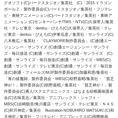
クオソフト(C)バードスタジオ／集英社 (C)「2015 ドラゴン
ボールＺ」製作委員会(C)バードスタジオ／集英社・フジテレ
ビ・東映アニメーション(C)バードスタジオ／集英社・東映ア
ニメーション (C)モンキーパンチ/TMS・NTV(C)久保帯人/集英
社・テレビ東京・dentsu・ぴえろ(C)久保帯人／集英社・テレ
ビ東京・dentsu・ぴえろ(C)伊東岳彦／集英社・サンライズ(C)
八木教広／集英社・「CLAYMORE制作委員会」 (C)創通エー
ジェンシー・サンライズ (C)創通エージェンシー・サンライ
ズ・毎日放送 (C)創通・サンライズ(C)創通・サンライズ (C)
創通・サンライズ・毎日放送(C)創通・サンライズ・MBS(C)
創通・サンライズ・テレビ東京(C)創通・サンライズ・毎日放
送(C)創通・フィールズ/MJP製作委員会(C)加藤和恵/集英社・
「青の祓魔師」製作委員会・MBS(C)助野嘉昭/集英社・「貧乏
神が！」製作委員会(C)助野嘉昭／集英社・「貧乏神が！」製
作委員会(C)勇人/スクエアエニックス・はなまる幼稚園保護者
会(C)古味直志／集英社・アニプレックス・シャフト・
MBS(C)吉崎観音/角川書店・サンライズ・テレビ東京・ＮＡＳ
(C)和月伸宏／集英社 Illustration NOBUHIRO WATSUKI (C)和
月伸宏／集英社・フジテレビ・アニプレックス(C)国際映画