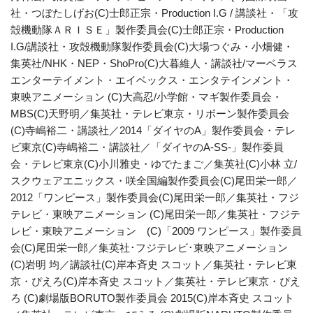
社・つぼたしげお(C)士郎正宗・Production I.G / 講談社・「攻
殻機動隊ＡＲＩＳＥ」製作委員会(C)士郎正宗・Production
I.G/講談社・攻殻機動隊製作委員会(C)大場つぐみ・小畑健・
集英社/NHK・NEP・ShoPro(C)大暮維人・講談社/マーベラス
エンターテイメント・エイベックス・エンタテインメント・
東映アニメーション (C)大高忍/小学館・マギ製作委員会・
MBS(C)天野明／集英社・テレビ東京・リボーン製作委員会
(C)寺嶋裕二・講談社／2014「ダイヤのA」製作委員会・テレ
ビ東京(C)寺嶋裕二・講談社／「ダイヤのA-SS-」製作委員
会・テレビ東京(C)小川雅史・ゆでたまご／集英社(C)小林 立/
スクウェアエニックス・咲全国編製作委員会(C)尾田栄一郎／
2012「ワンピース」製作委員会(C)尾田栄一郎／集英社・フジ
テレビ・東映アニメーション (C)尾田栄一郎／集英社・フジテ
レビ・東映アニメーション (C)「2009 ワンピース」製作委員
会(C)尾田栄一郎／集英社･フジテレビ･東映アニメーション
(C)岩明 均／講談社(C)岸本斉史 スコット／集英社・テレビ東
京・ぴえろ(C)岸本斉史 スコット／集英社・テレビ東京・ぴえ
ろ (C)劇場版BORUTO製作委員会 2015(C)岸本斉史 スコット