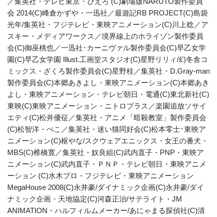
／集英社・テレビ東京・ぴえろ (C)劇場版NARUTO製作委員
会 2014(C)峰倉かずや・一迅社／最遊記RB PROJECT(C)島袋
光年/集英社・フジテレビ・東映アニメーション(C)川上稔／ア
スキー・メディアワークス／境界線上のホライゾン製作委員
会(C)御巫桃也／一迅社･カーニヴァル製作委員会(C)早乙女学
園(C)早乙女学園 Illust.工画堂スタジオ(C)星野リリィ/幻冬舎コ
ミックス・ざくろ製作委員会(C)星野桂／集英社・D.Gray-man
製作委員会(C)本郷あきよし・東映アニメーション(C)本郷あき
よし・東映アニメーション・テレビ朝日・電通(C)東北新社(C)
東映(C)東映アニメーション・ニトロプラス／楽園追放ソサイ
エティ(C)松井優征／集英社・アニメ「暗殺教室」製作委員会
(C)松智洋・ぺこ／集英社・迷い猫同好会(C)松本零士･東映ア
ニメーション(C)枢やな/スクウェアエニックス・女王の番犬・
MBS(C)椎橋寛／集英社・奴良組(C)武内直子・PNP・東映ア
ニメーション(C)武内直子・ＰＮＰ・テレビ朝日・東映アニメ
ーション (C)水木プロ・フジテレビ・東映アニメーション
MegaHouse 2008(C)永井豪/ダイナミック企画(C)永井豪/ダイ
ナミック企画・天地協定(C)河森正治/サテライト・JM
ANIMATION・ハルフィルムメーカー/あにゃまる探偵社(C)清