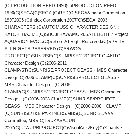
(C)PRODUCTION REED 1990(C)PRODUCTION REED
1996(C)SEGA(C)SEGA (C)RED(C)SEGA&Index Corporation
19972005 (C)Index Corporation 2007(C)SEGA, 2003,
CHARACTERS (C)AUTOMUSS CHARACTER DESIGN：
KATOKI HAJIME(C)SHOJI KAWAMORI,SATELIGHT／Project
AQUARION EVOL.(C)Sphere All Right Reserved.(C)SPRITE.
ALL RIGHTS PESERVED.(C)SRWOG
PROJECT(C)SUNRISE(C)SUNRISE/PROJECT G-AKITO
Character Design (C)2006-2011
CLAMP/ST(C)SUNRISE/PROJECT GEASS・MBS Character
Design(C)2006 CLAMP(C)SUNRISE/PROJECT GEASS・
MBS Character Design (C)2006
CLAMP(C)SUNRISE/PROJECT GEASS・MBS Character
Design (C)2006-2008 CLAMP(C)SUNRISE/PROJECT
GEASS・MBS Character Design (C)2006-2008 CLAMP
(C)SUNRISE/T&B PARTNERS,MBS(C)SUNRISE/VVV
Committee, MBS(C)TSUKASA JUN
2007(C)UTA☆PRIPROJECT(C)VisualArt’s/Key(C)X-nauts・