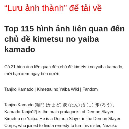
“Lưu ảnh thành” để tải về
Top 115 hình ảnh liên quan đến
chủ đề kimetsu no yaiba
kamado
Có 21 hình ảnh liên quan đến chủ đề kimetsu no yaiba kamado,
mời bạn xem ngay bên dưới:
Tanjiro Kamado | Kimetsu no Yaiba Wiki | Fandom
Tanjiro Kamado (竈門 (かまど) 炭 (たん) 治 (じ) 郎 (ろう) ,
Kamado Tanjirō?) is the main protagonist of Demon Slayer:
Kimetsu no Yaiba. He is a Demon Slayer in the Demon Slayer
Corps, who joined to find a remedy to turn his sister, Nezuko