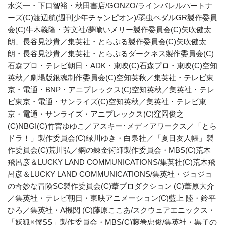
水栄一・下口智裕・秋田書店/GONZO/ラインバレルパートナ
ーズ(C)渡辺航(週刊少年チャンピオン)/弱虫ペダルGR製作委員
会(C)牛木義隆・芳文社/夢喰いメリー製作委員会(C)矢吹健太
朗、長谷見沙貴／集英社・とらぶる製作委員会(C)矢吹健太
朗・長谷見沙貴／集英社・とらぶるダークネス製作委員会(C)
石森プロ・テレビ朝日・ADK・東映(C)石森プロ・東映(C)空知
英秋／劇場版銀魂制作委員会(C)空知英秋／集英社・テレビ東
京・電通・BNP・アニプレックス(C)空知英秋／集英社・テレ
ビ東京・電通・サンライズ(C)空知英秋／集英社・テレビ東
京・電通・サンライズ・アニプレックス(C)窪岡俊之
(C)NBGI(C)竹宮ゆゆこ／アスキー･メディアワークス／「とら
ドラ！」製作委員会(C)緑川ゆき・白泉社／「夏目友人帳」製
作委員会(C)荒川弘／鋼の錬金術師製作委員会・MBS(C)荒木
飛呂彦＆LUCKY LAND COMMUNICATIONS/集英社(C)荒木飛
呂彦＆LUCKY LAND COMMUNICATIONS/集英社・ジョジョ
の奇妙な冒険SC製作委員会(C)葦プロダクション (C)葦原大介
／集英社・テレビ朝日・東映アニメーション(C)藍上 陸・鈴平
ひろ／集英社・A機関 (C)藤原ここあ/スクウェアエニックス・
「妖狐×僕SS」製作委員会・MBS(C)藤巻忠俊/集英社・黒子の