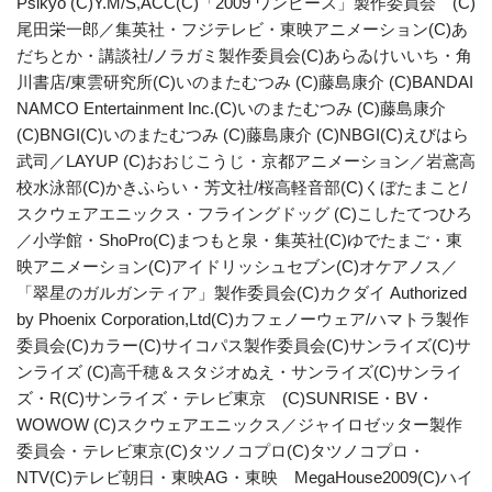
Psikyo (C)Y.M/S,ACC(C)「2009 ワンピース」製作委員会 (C)
尾田栄一郎／集英社・フジテレビ・東映アニメーション(C)あ
だちとか・講談社/ノラガミ製作委員会(C)あらゐけいいち・角
川書店/東雲研究所(C)いのまたむつみ (C)藤島康介 (C)BANDAI
NAMCO Entertainment Inc.(C)いのまたむつみ (C)藤島康介
(C)BNGI(C)いのまたむつみ (C)藤島康介 (C)NBGI(C)えびはら
武司／LAYUP (C)おおじこうじ・京都アニメーション／岩鳶高
校水泳部(C)かきふらい・芳文社/桜高軽音部(C)くぼたまこと/
スクウェアエニックス・フライングドッグ (C)こしたてつひろ
／小学館・ShoPro(C)まつもと泉・集英社(C)ゆでたまご・東
映アニメーション(C)アイドリッシュセブン(C)オケアノス／
「翠星のガルガンティア」製作委員会(C)カクダイ Authorized
by Phoenix Corporation,Ltd(C)カフェノーウェア/ハマトラ製作
委員会(C)カラー(C)サイコパス製作委員会(C)サンライズ(C)サ
ンライズ (C)高千穂＆スタジオぬえ・サンライズ(C)サンライ
ズ・R(C)サンライズ・テレビ東京 (C)SUNRISE・BV・
WOWOW (C)スクウェアエニックス／ジャイロゼッター製作
委員会・テレビ東京(C)タツノコプロ(C)タツノコプロ・
NTV(C)テレビ朝日・東映AG・東映 MegaHouse2009(C)ハイ