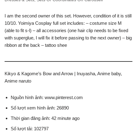
I am the second owner of this set. However, condition of it is still
10/10. Yoimiya Cosplay full set includes: – costume size M
(able to fit s-l) – all accessories (one hair clip needs to be fixed
with superglue, I will fix it before passing to the next owner) – big
ribbon at the back – tattoo shee
Kikyo & Kagome’s Bow and Arrow | Inuyasha, Anime baby,
Anime naruto
Nguồn hình ảnh: www.pinterest.com
Số lượt xem hình ảnh: 26890
Thời gian đăng ảnh: 42 minute ago
Số lượt tải: 102797