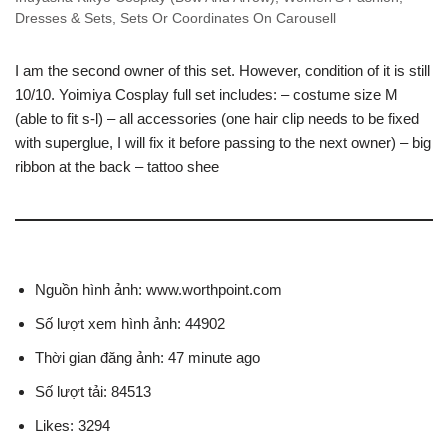
Dresses & Sets, Sets Or Coordinates On Carousell
I am the second owner of this set. However, condition of it is still
10/10. Yoimiya Cosplay full set includes: – costume size M
(able to fit s-l) – all accessories (one hair clip needs to be fixed
with superglue, I will fix it before passing to the next owner) – big
ribbon at the back – tattoo shee
Nguồn hình ảnh: www.worthpoint.com
Số lượt xem hình ảnh: 44902
Thời gian đăng ảnh: 47 minute ago
Số lượt tải: 84513
Likes: 3294