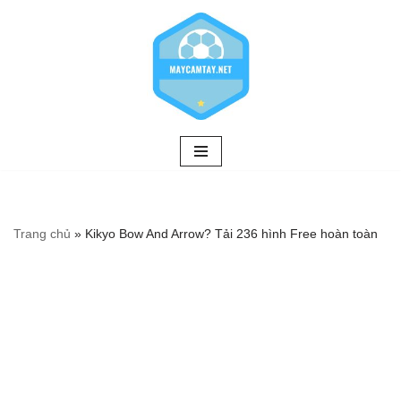
Chuyển
tới
nội
dung
Trang chủ
»
Kikyo Bow And Arrow? Tải 236 hình Free hoàn toàn