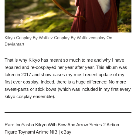
Kikyo Cosplay By Wafflez Cosplay By Wafflezcosplay On
Deviantart
That is why Kikyo has meant so much to me and why I have
repaired and re-cosplayed her year after year. This album was
taken in 2017 and show-cases my most recent update of my
first ever cosplay. Indeed, there is a huge difference: No more
sweat-pants or stick bows (which was included in my first every
kikyo cosplay ensemble).
Rare InuYasha Kikyo With Bow And Arrow Series 2 Action
Figure Toynami Anime NIB | eBay