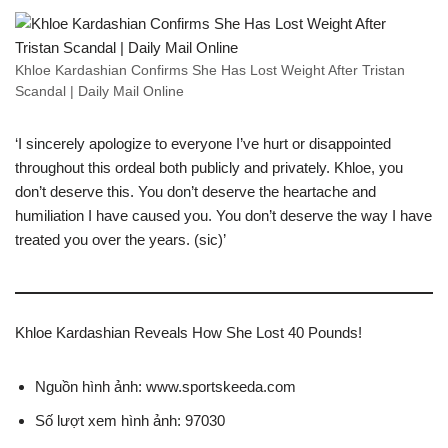
Khloe Kardashian Confirms She Has Lost Weight After Tristan
Scandal | Daily Mail Online
‘I sincerely apologize to everyone I’ve hurt or disappointed
throughout this ordeal both publicly and privately. Khloe, you
don’t deserve this. You don’t deserve the heartache and
humiliation I have caused you. You don’t deserve the way I have
treated you over the years. (sic)’
Khloe Kardashian Reveals How She Lost 40 Pounds!
Nguồn hình ảnh: www.sportskeeda.com
Số lượt xem hình ảnh: 97030