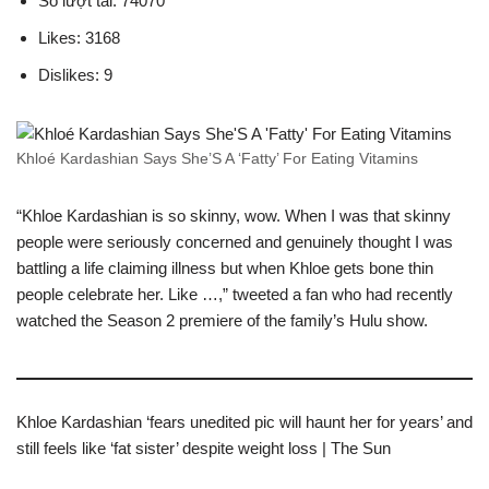
Số lượt tải: 74070
Likes: 3168
Dislikes: 9
Khloé Kardashian Says She’S A ‘Fatty’ For Eating Vitamins
“Khloe Kardashian is so skinny, wow. When I was that skinny
people were seriously concerned and genuinely thought I was
battling a life claiming illness but when Khloe gets bone thin
people celebrate her. Like …,” tweeted a fan who had recently
watched the Season 2 premiere of the family’s Hulu show.
Khloe Kardashian ‘fears unedited pic will haunt her for years’ and
still feels like ‘fat sister’ despite weight loss | The Sun