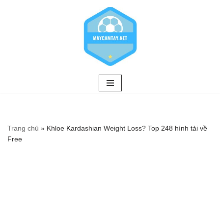
Chuyển
tới
nội
dung
Trang chủ
»
Khloe Kardashian Weight Loss? Top 248 hình tải về
Free