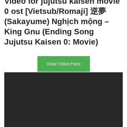
Video for jujutsu kaisen movie
0 ost [Vietsub/Romaji] 逆夢
(Sakayume) Nghịch mộng –
King Gnu (Ending Song
Jujutsu Kaisen 0: Movie)
View Video Here