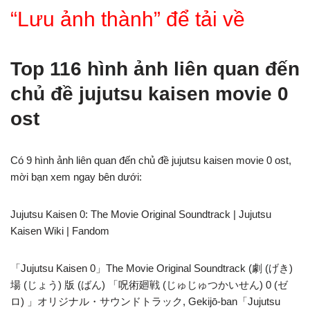
“Lưu ảnh thành” để tải về
Top 116 hình ảnh liên quan đến
chủ đề jujutsu kaisen movie 0
ost
Có 9 hình ảnh liên quan đến chủ đề jujutsu kaisen movie 0 ost,
mời bạn xem ngay bên dưới:
Jujutsu Kaisen 0: The Movie Original Soundtrack | Jujutsu
Kaisen Wiki | Fandom
「Jujutsu Kaisen 0」The Movie Original Soundtrack (劇 (げき)
場 (じょう) 版 (ばん) 「呪術廻戦 (じゅじゅつかいせん) 0 (ゼ
ロ) 」オリジナル・サウンドトラック, Gekijō-ban「Jujutsu