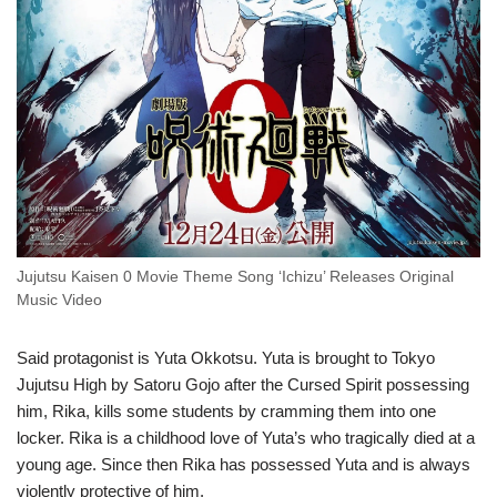
Jujutsu Kaisen 0 Movie Theme Song ‘Ichizu’ Releases Original
Music Video
Said protagonist is Yuta Okkotsu. Yuta is brought to Tokyo
Jujutsu High by Satoru Gojo after the Cursed Spirit possessing
him, Rika, kills some students by cramming them into one
locker. Rika is a childhood love of Yuta’s who tragically died at a
young age. Since then Rika has possessed Yuta and is always
violently protective of him.