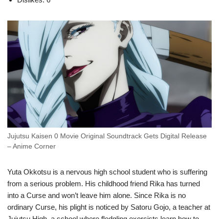
Jujutsu Kaisen 0 Movie Original Soundtrack Gets Digital Release
– Anime Corner
Yuta Okkotsu is a nervous high school student who is suffering
from a serious problem. His childhood friend Rika has turned
into a Curse and won’t leave him alone. Since Rika is no
ordinary Curse, his plight is noticed by Satoru Gojo, a teacher at
Jujutsu High, a school where fledgling exorcists learn how to