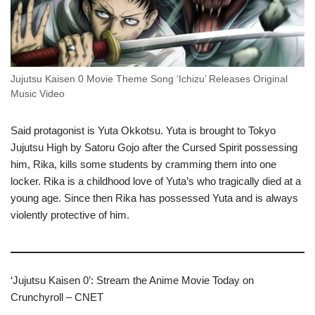
Jujutsu Kaisen 0 Movie Theme Song ‘Ichizu’ Releases Original
Music Video
Said protagonist is Yuta Okkotsu. Yuta is brought to Tokyo
Jujutsu High by Satoru Gojo after the Cursed Spirit possessing
him, Rika, kills some students by cramming them into one
locker. Rika is a childhood love of Yuta’s who tragically died at a
young age. Since then Rika has possessed Yuta and is always
violently protective of him.
‘Jujutsu Kaisen 0’: Stream the Anime Movie Today on
Crunchyroll – CNET