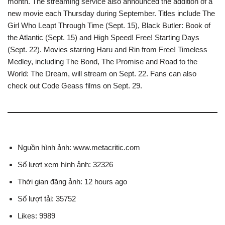
month. The streaming service also announced the addition of a
new movie each Thursday during September. Titles include The
Girl Who Leapt Through Time (Sept. 15), Black Butler: Book of
the Atlantic (Sept. 15) and High Speed! Free! Starting Days
(Sept. 22). Movies starring Haru and Rin from Free! Timeless
Medley, including The Bond, The Promise and Road to the
World: The Dream, will stream on Sept. 22. Fans can also
check out Code Geass films on Sept. 29.
Nguồn hình ảnh: www.metacritic.com
Số lượt xem hình ảnh: 32326
Thời gian đăng ảnh: 12 hours ago
Số lượt tải: 35752
Likes: 9989