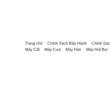
Chuyển
tới
nội
dung
Trang chủ
Chính Sách Bảo Hành
Chính Sác
Máy Cắt
Máy Cưa
Máy Hàn
Máy Hút Bụi