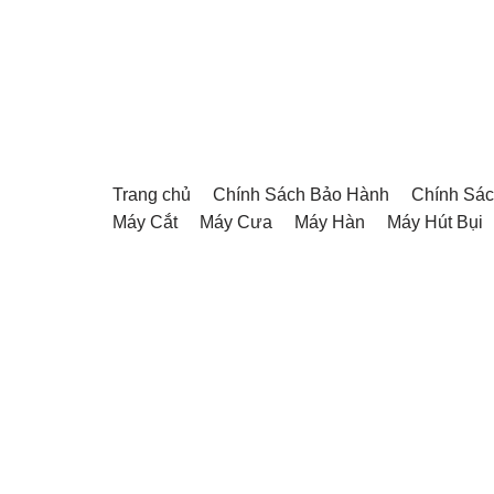
Chuyển
tới
nội
dung
Trang chủ
Chính Sách Bảo Hành
Chính Sác
Máy Cắt
Máy Cưa
Máy Hàn
Máy Hút Bụi