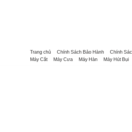
Chuyển
tới
nội
dung
Trang chủ
Chính Sách Bảo Hành
Chính Sác
Máy Cắt
Máy Cưa
Máy Hàn
Máy Hút Bụi