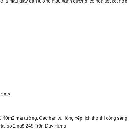
là mẫu giấy dán tường màu xanh dương, có họa tiết kết hợp
 40m2 mặt tường. Các bạn vui lòng xếp lịch thợ thi công sáng
h tại số 2 ngõ 248 Trần Duy Hưng